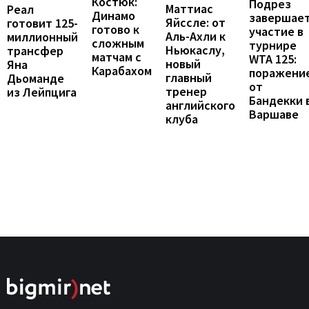
Костюк:
Подрез
Маттиас
Реал
Динамо
завершае
Яйссле: от
готовит 125-
готово к
участие в
Аль-Ахли к
миллионный
сложным
турнире
Ньюкаслу,
трансфер
матчам с
WTA 125:
новый
Яна
Карабахом
поражени
главный
Дьоманде
от
тренер
из Лейпцига
Бандекки 
английского
Варшаве
клуба