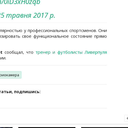
om/0iD3xH0zqb
25 травня 2017 р.
лярностью у профессиональных спортсменов. Они
изировать свое функциональное состояние прямо
et
сообщал, что
тренер и футболисты Ливерпуля
ии.
риокамера
татьи, подпишись: