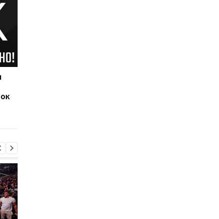
ч
Наполи обыграл Аякс,
Исторический гол
забронировав себе
Роналду принес
рок
место в 1/8 финала
Манчестер Юнайтед
Лиги чемпионов
волевую победу над
Эвертоном