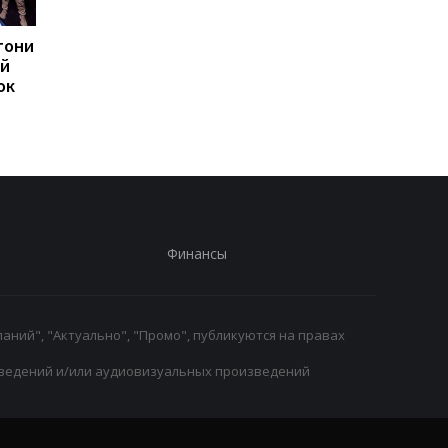
тони
Родри из Манчестер
Новый антирекорд A
ий
Сити может перейти в
Masters 1000: топ-6
ок
Барселону: переговоры
игроки не дошли до
ведутся
1/16 финала
Финансы
аний", "Актуально", "Промо", публикуются на правах
ведений и/или аудиовизуальных произведений