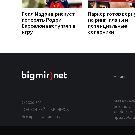
Реал Мадрид рискует
Паркер готов верн
потерять Родри:
на ринг: планы и
Барселона вступает в
потенциальные
игру
соперники
Афиша
Материалы,
© 2000-2024,
рекламы.
ТОВ «КЕПРЕЙТ ПАРТНЕРС».
Любое коп
Все права защищены.
правооблад