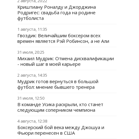
2 августа, 20:22
Криштиану Роналду и Джорджина
Родригес: свадьба года на родине
футболиста
1 августа, 11:35
Гвоздик: Величайшим боксером всех
времен является Рэй Робинсон, а не Али
31 июля, 20:25
Михаил Мудрик: Отмена дисквалификации
- новый шаг в моей карьере
2 августа, 14:35
Мудрик готов вернуться в большой
футбол: мнение бывшего тренера
31 июля, 12:50
В команде Усика раскрыли, кто станет
следующим соперником чемпиона
4 августа, 12:38
Боксерский бой века между Джошуа и
Фьюри перенесен в США