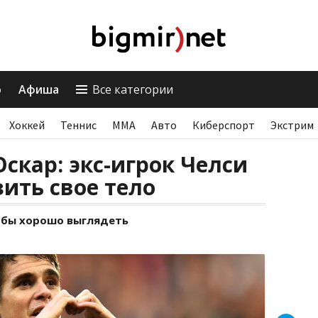
о
Афиша
Все категории
Хоккей
Теннис
ММА
Авто
Киберспорт
Экстрим
кар: экс-игрок Челси
ить свое тело
тобы хорошо выглядеть