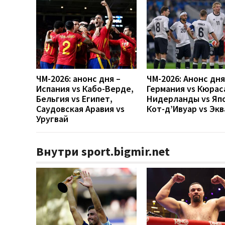
ЧМ-2026: анонс дня –
ЧМ-2026: Анонс дн
Испания vs Кабо-Верде,
Германия vs Кюрас
Бельгия vs Египет,
Нидерланды vs Яп
Саудовская Аравия vs
Кот-д’Ивуар vs Эк
Уругвай
Внутри sport.bigmir.net