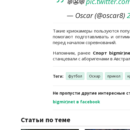
❄️😬❄️
pic.twitter.c
— Oscar (@oscar8)
Такие криокамеры пользуются попу
помогают подготавливать и оптим
перед началом соревнований.
Напомним, ранее
Спорт bigmir)n
станцевали с аборигенами в Австрал
Теги:
футбол
Оскар
прикол
к
Не пропусти другие интересные с
bigmir)net в facebook
Статьи по теме