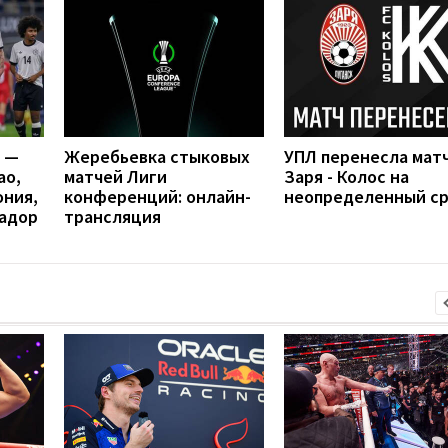
я —
Жеребьевка стыковых
УПЛ перенесла мат
ао,
матчей Лиги
Заря - Колос на
ония,
конференций: онлайн-
неопределенный с
вадор
трансляция