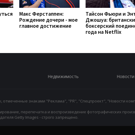
уться
Макс Ферстаппен:
Тайсон Фьюри и Эн
Рождение дочери - мое
Джошуа: британск
главное достижение
боксерский поедин
года на Netflix
Недвижимость
Новости
 отмеченные знаками "Реклама", "PR", "Спецпроект", "Новости комп
ирование, перепечатка и воспроизведение фотографических произ
ателя Getty Images - строго запрещено.