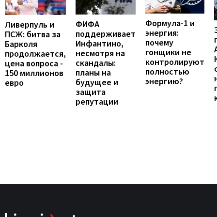
Формула-1 и
ФИФА
Ливерпуль и
энергия:
поддерживает
ПСЖ: битва за
почему
Инфантино,
Барколя
гонщики не
несмотря на
продолжается,
контролируют
скандалы:
цена вопроса -
полностью
планы на
150 миллионов
энергию?
будущее и
евро
защита
репутации