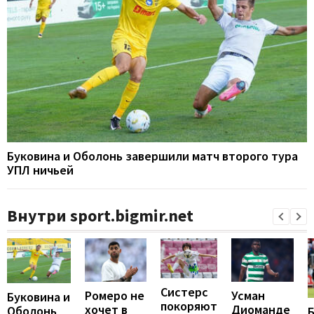
Буковина и Оболонь завершили матч второго тура
УПЛ ничьей
Внутри sport.bigmir.net
Систерс
Ромеро не
Усман
Буковина и
покоряют
хочет в
Диоманде
Оболонь