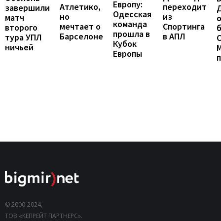
Европу:
Атлетико,
переходит
завершили
Одесская
но
из
матч
о
команда
мечтает о
Спортинга
второго
б
прошла в
Барселоне
в АПЛ
тура УПЛ
С
Кубок
ничьей
Европы
© 2000-2024,
ТОВ «КЕПРЕЙТ ПАРТНЕРС».