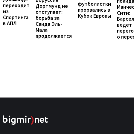
покид
футболистки
переходит
Дортмунд не
Манче
прорвались в
из
отступает:
Сити:
Кубок Европы
Спортинга
борьба за
Барсе
в АПЛ
Саида Эль-
ведет
Мала
перег
продолжается
о пере