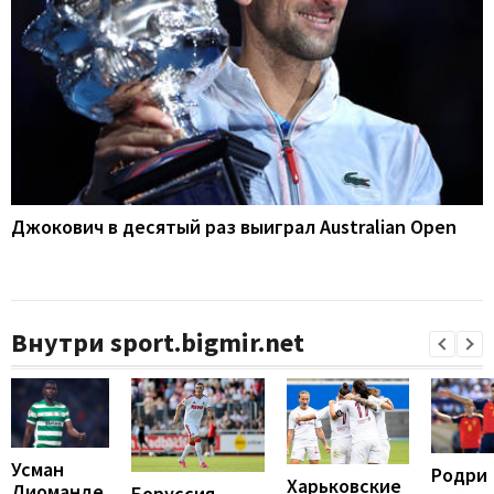
Джокович в десятый раз выиграл Australian Open
Внутри sport.bigmir.net
Усман
Родри
Харьковские
Диоманде
Боруссия