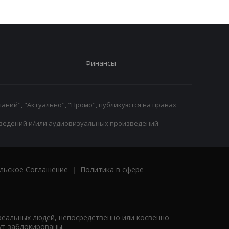
Финансы
аний", "Актуально", "Промо", публикуются на правах
ведений и/или аудиовизуальных произведений
льское Соглашение
|
Политика в сфере
реальных людей, непосредственно или косвенно
ут заблокированы.