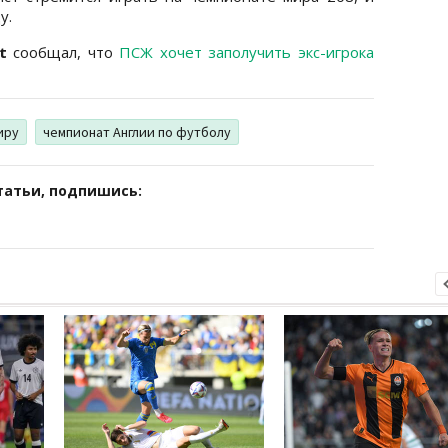
у.
et
сообщал, что
ПСЖ хочет заполучить экс-игрока
иру
чемпионат Англии по футболу
татьи, подпишись: