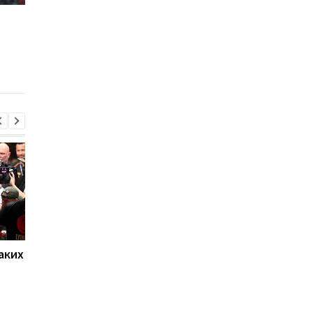
Шахтер отклонил
Арсенал близок к
предложение Арсенала
продлению контракт
по Мудрику
футболистом групп
атаки
аких
Нойер: Бавария готова к
Алонсо готовится к
новому сезону после
массовому распрод
победы над Астон
игроков Челси в лет
Виллой
трансферное окно