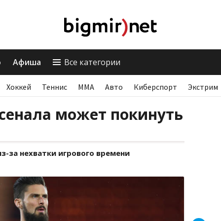
о
Афиша
Все категории
Хоккей
Теннис
ММА
Авто
Киберспорт
Экстрим
енала может покинуть
з-за нехватки игрового времени