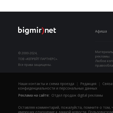
Афиша
Материалы,
© 2000-2024,
рекламы.
ТОВ «КЕПРЕЙТ ПАРТНЕРС».
Любое коп
Все права защищены.
правооблад
Наши контакты и схема проезда
|
Редакция
|
Связа
конфиденциальности и персональных данных
Реклама на сайте:
Отдел продаж digital рекламы
Оставляя комментарий, пожалуйста, помните о том, 
имеющих отношение к данной новости. Пользователи,