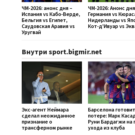
ЧМ-2026: анонс дня –
ЧМ-2026: Анонс дн
Испания vs Кабо-Верде,
Германия vs Кюрас
Бельгия vs Египет,
Нидерланды vs Яп
Саудовская Аравия vs
Кот-д’Ивуар vs Эк
Уругвай
Внутри sport.bigmir.net
Экс-агент Неймара
Барселона готовит
сделал неожиданное
потере: Марк Каса
признание о
Руни Бардагжи на 
трансферном рынке
ухода из клуба