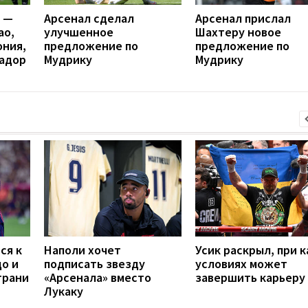
я —
Арсенал сделал
Арсенал прислал
ао,
улучшенное
Шахтеру новое
ония,
предложение по
предложение по
вадор
Мудрику
Мудрику
ся к
Наполи хочет
Усик раскрыл, при к
до и
подписать звезду
условиях может
грани
«Арсенала» вместо
завершить карьеру
Лукаку