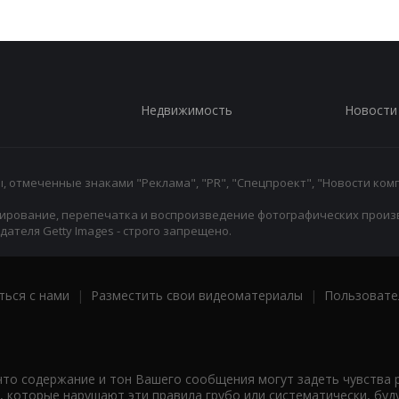
Недвижимость
Новости
 отмеченные знаками "Реклама", "PR", "Спецпроект", "Новости комп
ирование, перепечатка и воспроизведение фотографических произ
ателя Getty Images - строго запрещено.
ться с нами
|
Разместить свои видеоматериалы
|
Пользовате
что содержание и тон Вашего сообщения могут задеть чувства 
 которые нарушают эти правила грубо или систематически, буд