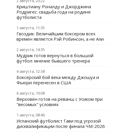
2 августа, 20:22
Криштиану Роналду и Джорджина
Родригес: свадьба года на родине
футболиста
1 августа, 11:35
Гвоздик: Величайшим боксером всех
времен является Рэй Робинсон, а не Али
2 августа, 14:35
Мудрик готов вернуться в большой
футбол: мнение бывшего тренера
4 августа, 12:38
Боксерский бой века между Джошуа и
Фьюри перенесен в США
6 августа, 10:08
Верховен готов на реванш с Усиком при
"весомых" условиях
1 августа, 08:40
Испанский футболист Гави под угрозой
дисквалификации после финала ЧМ-2026