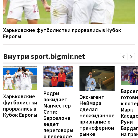
Харьковские футболистки прорвались в Кубок
Европы
Внутри sport.bigmir.net
Барсе
Родри
Харьковские
Экс-агент
готови
покидает
футболистки
Неймара
к поте
Манчестер
прорвались в
сделал
Марк
Сити:
Кубок Европы
неожиданное
Касадо
Барселона
признание о
Руни
ведет
трансферном
Барда
переговоры
рынке
на гра
о переходе