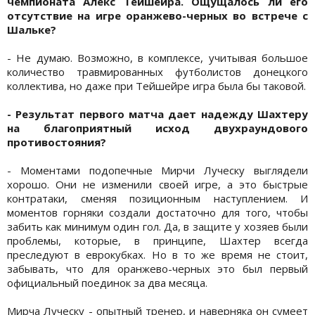
чемпионата Алекс Тейшейра. Ощущалось ли его
отсутствие на игре оранжево-черных во встрече с
Шальке?
- Не думаю. Возможно, в комплексе, учитывая большое
количество травмированных футболистов донецкого
коллектива, но даже при Тейшейре игра была бы таковой.
- Результат первого матча дает надежду Шахтеру
на благоприятный исход двухраундового
противостояния?
- Моментами подопечные Мирчи Луческу выглядели
хорошо. Они не изменили своей игре, а это быстрые
контратаки, сменяя позиционным наступлением. И
моментов горняки создали достаточно для того, чтобы
забить как минимум один гол. Да, в защите у хозяев были
проблемы, которые, в принципе, Шахтер всегда
преследуют в еврокубках. Но в то же время не стоит,
забывать, что для оранжево-черных это был первый
официальный поединок за два месяца.
Мирча Луческу - опытный тренер, и наверняка он сумеет