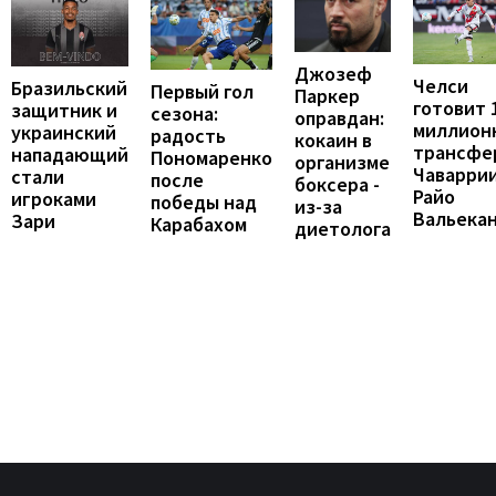
Джозеф
Челси
Бразильский
Первый гол
Паркер
готовит 
защитник и
сезона:
оправдан:
миллион
украинский
радость
кокаин в
трансфе
нападающий
Пономаренко
организме
Чаваррии
стали
после
боксера -
Райо
игроками
победы над
из-за
Вальека
Зари
Карабахом
диетолога