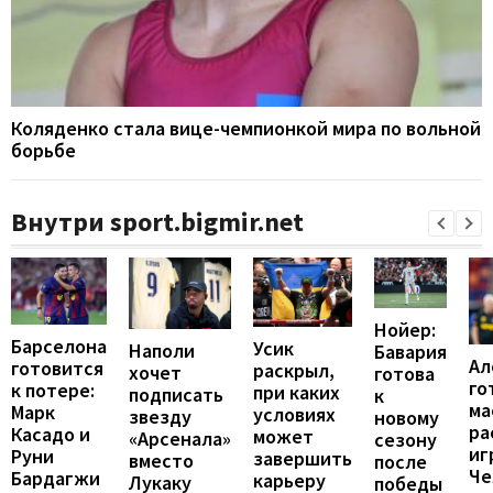
Коляденко стала вице-чемпионкой мира по вольной
борьбе
Внутри sport.bigmir.net
Нойер:
Барселона
Усик
Наполи
Бавария
Ал
готовится
раскрыл,
хочет
готова
го
к потере:
при каких
подписать
к
ма
Марк
условиях
звезду
новому
ра
Касадо и
может
«Арсенала»
сезону
иг
Руни
завершить
вместо
после
Че
Бардагжи
карьеру
Лукаку
победы