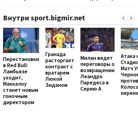
Внутри sport.bigmir.net
Гранада
Атака 
Милан ведет
Перестановки
расторгает
Стадио
переговоры о
в Red Bull:
контракт с
Матч 
возвращении
Ламбьязе
вратарем
Черно
Леандро
уходит,
Люкой
проти
Паредеса в
Маккалоу
Зиданом
Колос
Серию А
станет новым
перен
гоночным
директором