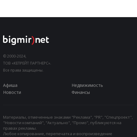
© 2000-2024,
ТОВ «КЕПРЕЙТ ПАРТНЕРС».
Все права защищены.
Афиша
Недвижимость
Новости
Финансы
Материалы, отмеченные знаками "Реклама", "PR", "Спецпроект",
"Новости компаний", "Актуально", "Промо", публикуются на
правах рекламы.
Любое копирование, перепечатка и воспроизведение