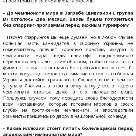
- посмотрим в играх чемпионата Украины.
- До чемпионата мира в Загребе (дивизион I, группа
B) осталось два месяца. Вновь будем готовиться
без спарринг-программы перед важным турниром?
- Насчет спаррингов мы еще думаем, но в любом случае
большая часть кандидатов в сборную Украины, не
сомневайтесь, получит хорошую практику аккурат к
чемпионату мира, ведь плей-офф национального
первенства верстался таким образом, чтобы хоккеисты на
финише сезона не остались без рейтинговых встреч. Я,
кстати, хочу акцентировать внимание на том, что сборная
Украины достойно сражалась в Саппоро и ни в чем не
уступала Японии - в этом я вижу заслугу всего нашего
чемпионата страны, даже в его нынешнем виде.
Пользуясь случаем, хочу передать слова благодарности
всем наставникам, которые готовили игроков в своих
клубах на протяжении чемпионата, и впоследствии
хоккеисты пришлись ко двору в национальной команде!
- Какие иллюзии стоит питать болельщикам перед
апрельским чемпионатом мира?