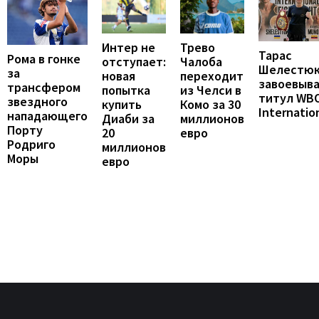
Интер не
Трево
Тарас
Рома в гонке
отступает:
Чалоба
Шелестю
за
новая
переходит
завоевыв
трансфером
попытка
из Челси в
титул WB
звездного
купить
Комо за 30
Internatio
нападающего
Диаби за
миллионов
Порту
20
евро
Родриго
миллионов
Моры
евро