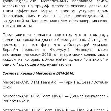
gooix/Original-Teile Mercedes-AMG возглавила список
коллективов, но триумф Mercedes оказался далеко не
таким эффектным. Марка с треском уступила своим
соперникам BMW и Audi в зачете производителей, а
следующий за Паскалем пилот Mercedes завершил сезон
только восьмым.
Представители компании надеются, что в этом году
чемпионат сложится для нее более успешно. И это даже
несмотря на тот факт, что действующий чемпион
Верляйн перешел в Формулу-1. Немецкая марка
выставляет на сезон 2016-го четыре своих коллектива, в
каждом из которых можно найти одного "опытного" и
одного "подающего надежды" пилота.
Составы команд Mercedes в DTM-2016:
Mercedes-AMG DTM Team ART — Гари Паффетт / Эстебан
Окон
Mercedes-AMG DTM Team HWA I — Даниэл Хункаделла /
Роберт Викенс
Mercedes-AMG DTM Team HWA II — Пол Ди Реста /