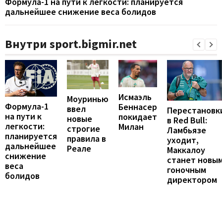
Формула-1 на пути к легкости: планируется
дальнейшее снижение веса болидов
Внутри sport.bigmir.net
Исмаэль
Моуринью
Формула-1
Беннасер
ввел
Перестановк
на пути к
покидает
новые
в Red Bull:
легкости:
Милан
строгие
Ламбьязе
планируется
правила в
уходит,
дальнейшее
Реале
Маккалоу
снижение
станет новы
веса
гоночным
болидов
директором