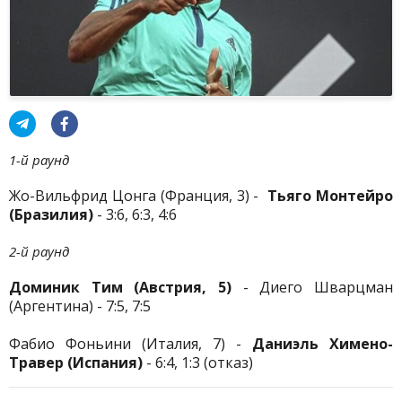
1-й раунд
Жо-Вильфрид Цонга (Франция, 3) -
Тьяго Монтейро
(Бразилия)
- 3:6, 6:3, 4:6
2-й раунд
Доминик Тим (Австрия, 5)
- Диего Шварцман
(Аргентина) - 7:5, 7:5
Фабио Фоньини (Италия, 7) -
Даниэль Химено-
Травер (Испания)
- 6:4, 1:3 (отказ)