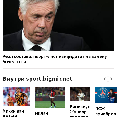
Реал составил шорт-лист кандидатов на замену
Анчелотти
Внутри sport.bigmir.net
Винисиус
ПСЖ
Микки ван
Жуниор
Милан
приобрел
де Вен
продлил