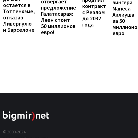
отвергает
вингера
остается в
контракт
предложение
Манеса
Тоттенхэме,
с Реалом
Галатасарая:
Аклиуша
отказав
до 2032
Леан стоит
за 50
Ливерпулю
года
50 миллионов
миллионо
и Барселоне
евро!
евро
© 2000-2024,