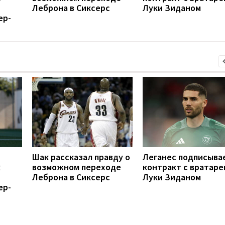
Леброна в Сиксерс
Луки Зиданом
ер-
Шак рассказал правду о
Леганес подписыва
к
возможном переходе
контракт с вратаре
Леброна в Сиксерс
Луки Зиданом
ер-