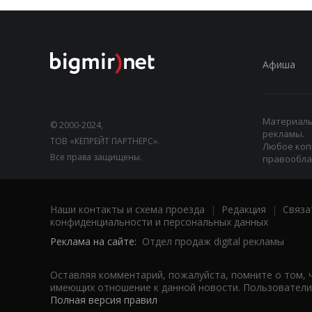
Афиша
Материалы,
© 2000-2024,
рекламы.
ТОВ «КЕПРЕЙТ ПАРТНЕРС».
Любое коп
Все права защищены.
правооблад
Наши контакты и схема проезда
|
Редакция
|
Связа
конфиденциальности и персональных данных
Реклама на сайте:
Отдел продаж digital рекламы
Оставляя комментарий, пожалуйста, помните о том, 
имеющих отношение к данной новости. Пользователи,
Полная версия правил