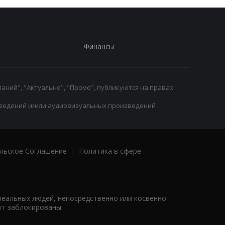
Финансы
аний", "Актуально", "Промо", публикуются на правах
ведений и/или аудиовизуальных произведений
льское Соглашение
|
Политика в сфере
реальных людей, непосредственно или косвенно
ут заблокированы.