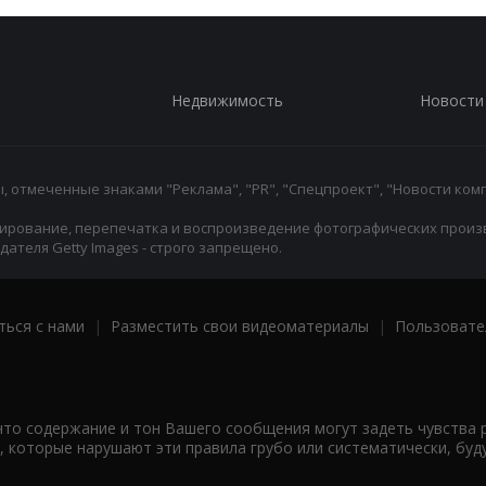
Недвижимость
Новости
 отмеченные знаками "Реклама", "PR", "Спецпроект", "Новости комп
ирование, перепечатка и воспроизведение фотографических произ
ателя Getty Images - строго запрещено.
ться с нами
|
Разместить свои видеоматериалы
|
Пользовате
что содержание и тон Вашего сообщения могут задеть чувства 
 которые нарушают эти правила грубо или систематически, буд