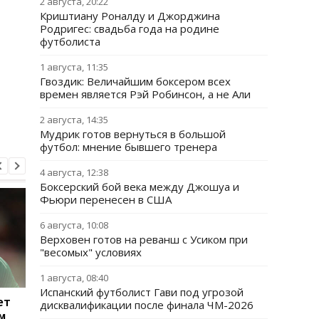
2 августа, 20:22
Криштиану Роналду и Джорджина
Родригес: свадьба года на родине
футболиста
1 августа, 11:35
Гвоздик: Величайшим боксером всех
времен является Рэй Робинсон, а не Али
2 августа, 14:35
Мудрик готов вернуться в большой
футбол: мнение бывшего тренера
4 августа, 12:38
Боксерский бой века между Джошуа и
Фьюри перенесен в США
6 августа, 10:08
Верховен готов на реванш с Усиком при
"весомых" условиях
1 августа, 08:40
Испанский футболист Гави под угрозой
ет
Тибо Куртуа
Ливерпуль привлека
дисквалификации после финала ЧМ-2026
м
возвращается в игру:
защитника Барселон