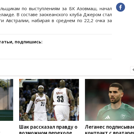
ельщикам по выступлениям за БК Азовмаш, начал
лаиде. В составе заокеанского клуба Джером стал
и Австралии, набирая в среднем по 22,2 очка за
татьи, подпишись:
Шак рассказал правду о
Леганес подписыва
к
возможном переходе
контракт с вратаре