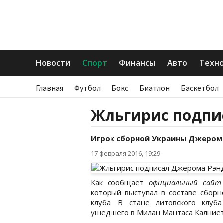
Новости
Спорт
Финансы
Авто
Техн
Главная
Футбол
Бокс
Биатлон
Баскетбол
Жльгирис подпи
Игрок сборной Украины Джером 
17 февраля 2016, 19:29
Как сообщает
официальный сайт
который выступал в составе сборн
клуба. В стане литовского клуб
ушедшего в Милан Мантаса Калниет