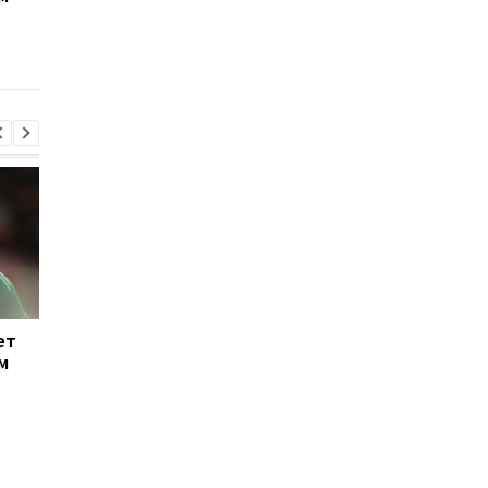
подготовка к новому
Рональд Араухо гото
сезону в Реале
переходу
началась
ет
Тибо Куртуа
Ливерпуль привлека
м
возвращается в игру:
защитника Барселон
подготовка к новому
Рональд Араухо гото
сезону в Реале
переходу
началась