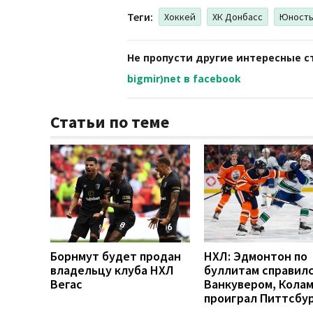
Теги:
Хоккей
ХК Донбасс
Юност
Не пропусти другие интересные с
bigmir)net в facebook
Статьи по теме
Борнмут будет продан
НХЛ: Эдмонтон по
владельцу клуба НХЛ
буллитам справилс
Вегас
Ванкувером, Кола
проиграл Питтсбу