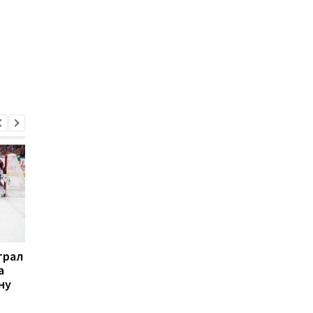
грал
НХЛ: Монреаль всухую
НХЛ: Чикаго по
а
проиграл Айлендерс,
буллитам обыграло
ну
Флорида уничтожила
Сан-Хосе. Ванкувер
Виннипег
уничтожил Аризону