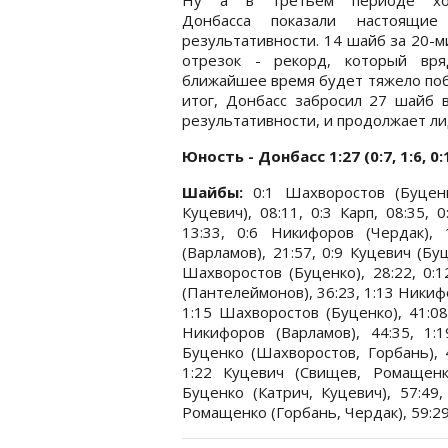
Донбасса показали настоящие
результативности. 14 шайб за 20-
отрезок - рекорд, который вр
ближайшее время будет тяжело поб
итог, Донбасс забросил 27 шайб 
результативности, и продолжает л
Юность - Донбасс 1:27 (0:7, 1:6, 0:
Шайбы:
0:1 Шахворостов (Буценко
Куцевич), 08:11, 0:3 Карп, 08:35, 
13:33, 0:6 Никифоров (Чердак), 
(Варламов), 21:57, 0:9 Куцевич (Буц
Шахворостов (Буценко), 28:22, 0:
(Пантелеймонов), 36:23, 1:13 Никифо
1:15 Шахворостов (Буценко), 41:08,
Никифоров (Варламов), 44:35, 1:1
Буценко (Шахворостов, Горбань), 4
1:22 Куцевич (Свищев, Ромащенко)
Буценко (Катрич, Куцевич), 57:49,
Ромащенко (Горбань, Чердак), 59:29