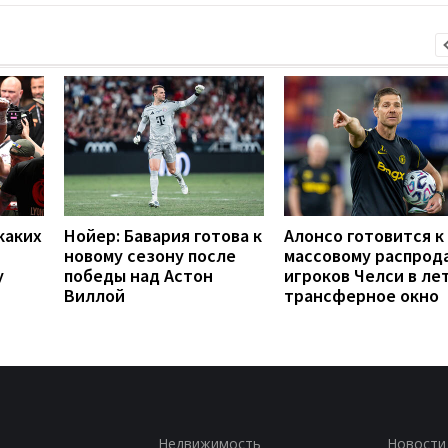
каких
Нойер: Бавария готова к
Алонсо готовится к
новому сезону после
массовому распрод
у
победы над Астон
игроков Челси в ле
Виллой
трансферное окно
Недвижимость
Новости