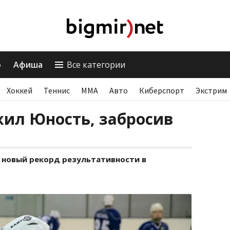
о
Афиша
Все категории
Хоккей
Теннис
ММА
Авто
Киберспорт
Экстрим
жил Юность, забросив
 новый рекорд результативности в