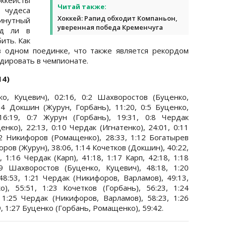
Читай также:
 чудеса
Хоккей: Рапид обходит Компаньон,
минутный
уверенная победа Кременчуга
яд ли в
ить. Как
в одном поединке, что также является рекордом
идировать в чемпионате.
14)
, Куцевич), 02:16, 0:2 Шахворостов (Буценко,
0:4 Докшин (Журун, Горбань), 11:20, 0:5 Буценко,
16:19, 0:7 Журун (Горбань), 19:31, 0:8 Чердак
енко), 22:13, 0:10 Чердак (Игнатенко), 24:01, 0:11
12 Никифоров (Ромащенко), 28:33, 1:12 Богатырев
ров (Журун), 38:06, 1:14 Кочетков (Докшин), 40:22,
 1:16 Чердак (Карп), 41:18, 1:17 Карп, 42:18, 1:18
9 Шахворостов (Буценко, Куцевич), 48:18, 1:20
8:53, 1:21 Чердак (Никифоров, Варламов), 49:13,
, 55:51, 1:23 Кочетков (Горбань), 56:23, 1:24
 1:25 Чердак (Никифоров, Варламов), 58:23, 1:26
, 1:27 Буценко (Горбань, Ромащенко), 59:42.