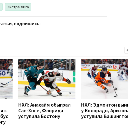
ь
Экстра Лига
татьи, подпишись:
НХЛ: Анахайм обыграл
НХЛ: Эдмонтон выи
я с
Сан-Хосе, Флорида
у Колорадо, Аризон
мбус
уступила Бостону
уступила Вашингто
ргу