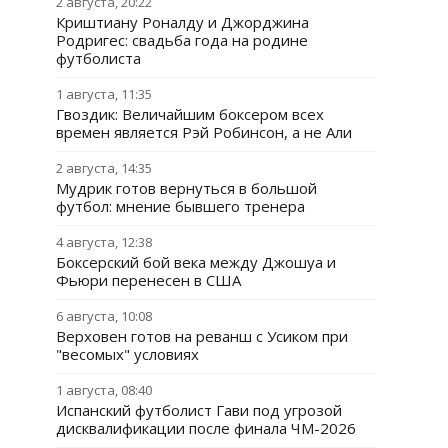
2 августа, 20:22
Криштиану Роналду и Джорджина
Родригес: свадьба года на родине
футболиста
1 августа, 11:35
Гвоздик: Величайшим боксером всех
времен является Рэй Робинсон, а не Али
2 августа, 14:35
Мудрик готов вернуться в большой
футбол: мнение бывшего тренера
4 августа, 12:38
Боксерский бой века между Джошуа и
Фьюри перенесен в США
6 августа, 10:08
Верховен готов на реванш с Усиком при
"весомых" условиях
1 августа, 08:40
Испанский футболист Гави под угрозой
дисквалификации после финала ЧМ-2026