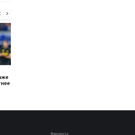
Атлетико готов отдать
Команды Формулы-1
аже
40 млн евро за
отвергли предложе
тнее
защитника Тоттенхэма
Пирелли о снижении
Ромеро
давления в шинах
Финансы