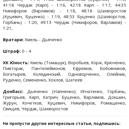
41:18 Чердак (Карп) - 1:16, 42:18 Карп - 1:17, 44:35
Никифоров (Варламов) - 1:18, 48:18 Шахворостов
(Куцевич, Буценко) - 1:19, 48:53 Буценко (Шахворстов,
Горбань) - 1:20, 49:13 Чердак (Никифоров, Варламов) -
1:21,
Вратари:
Хмель - Дьяченко
Штраф:
0 - 4
ХК Юность:
Хмель (Томашук); Воробьев, Корж, Крюченко,
Пивторак, Пантелеймонов; Ефремов, Бобовников,
Богатырев, Колядинский, Одноворченко, Олейник,
Руденко, Семененко, Хохлов, Шатеев
Донбасс:
Дьяченко (Напненко); Игнатенко, Горбань,
Григорьев, Карп, Катрич; Буценко, Варламов, Докшин,
Журун, Кочетков, Куцевич, Никифоров, Ромащенко,
Свищев, Чердак, Шахворостов
Не пропусти другие интересные статьи, подпишись: