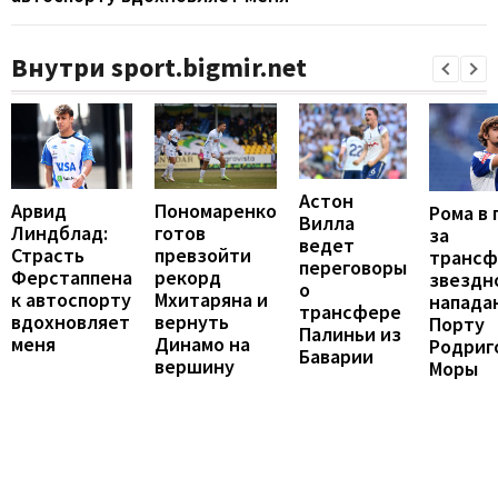
Внутри sport.bigmir.net
Астон
Арвид
Пономаренко
Рома в 
Вилла
Линдблад:
готов
за
ведет
Страсть
превзойти
трансф
переговоры
Ферстаппена
рекорд
звездн
о
к автоспорту
Мхитаряна и
напада
трансфере
вдохновляет
вернуть
Порту
Палиньи из
меня
Динамо на
Родриг
Баварии
вершину
Моры