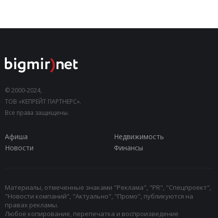
© 2000-2024,
ТОВ «КЕПРЕЙТ ПАРТНЕРС».
Все права защищены.
Афиша
Недвижимость
Новости
Финансы
Материалы, отмеченные знаками "Реклама", "PR", "Спецпроект",
"Новости компаний", "Актуально", "Промо", публикуются на
правах рекламы.
Любое копирование, перепечатка и воспроизведение