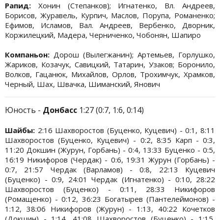
Рапид:
Хонин (Степанков); Игнатенко, Вл. Андреев,
Борисов, Журавель, Курпич, Маслов, Порупа, Романенко;
Ефимов, Исламов, Вал. Андреев, Вербенко, Дворник,
Коржилецкий, Мадера, Черниченко, Чобонян, Шапиро
Компаньон:
Дорош (Вылегжанин); Артемьев, Горлушко,
Жариков, Козачук, Савицкий, Татарин, Узаков; Боронило,
Волков, Гацанюк, Михайлов, Орлов, Трохимчук, Храмков,
Черный, Шах, Швачка, Шиманский, Янович
Юность -
Донбасс
1:27 (0:7, 1:6, 0:14)
Шайбы:
2:16 Шахворостов (Буценко, Куцевич) - 0:1, 8:11
Шахворостов (Буценко, Куцевич) - 0:2, 8:35 Карп - 0:3,
11:20 Докшин (Журун, Горбань) - 0:4, 13:33 Буценко - 0:5,
16:19 Никифоров (Чердак) - 0:6, 19:31 Журун (Горбань) -
0:7, 21:57 Чердак (Варламов) - 0:8, 22:13 Куцевич
(Буценко) - 0:9, 24:01 Чердак (Игнатенко) - 0:10, 28:22
Шахворостов (Буценко) - 0:11, 28:33 Никифоров
(Ромащенко) - 0:12, 36:23 Богатырев (Пантелеймонов) -
1:12, 38:06 Никифоров (Журун) - 1:13, 40:22 Кочетков
(Докшин) - 1:14, 41:08 Шахворостов (Буценко) - 1:15,