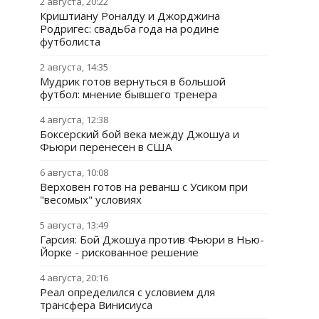
2 августа, 20:22
Криштиану Роналду и Джорджина
Родригес: свадьба года на родине
футболиста
2 августа, 14:35
Мудрик готов вернуться в большой
футбол: мнение бывшего тренера
4 августа, 12:38
Боксерский бой века между Джошуа и
Фьюри перенесен в США
6 августа, 10:08
Верховен готов на реванш с Усиком при
"весомых" условиях
5 августа, 13:49
Гарсия: Бой Джошуа против Фьюри в Нью-
Йорке - рискованное решение
4 августа, 20:16
Реал определился с условием для
трансфера Винисиуса