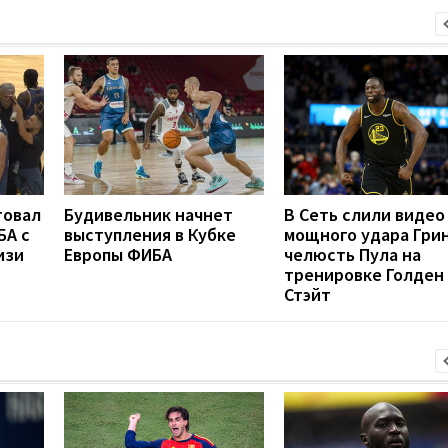
товал
Будивельник начнет
В Сеть слили видео
БА с
выступления в Кубке
мощного удара Грин
изи
Европы ФИБА
челюсть Пула на
тренировке Голден
Стэйт