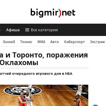
о
Афиша
Все категории
Хоккей
Теннис
ММА
Авто
Киберспорт
Экстрим
 и Торонто, поражения
 Оклахомы
тчей очередного игрового дня в НБА