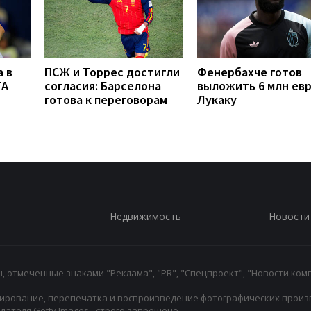
 в
ПСЖ и Торрес достигли
Фенербахче готов
TA
согласия: Барселона
выложить 6 млн евр
готова к переговорам
Лукаку
Недвижимость
Новости
 отмеченные знаками "Реклама", "PR", "Спецпроект", "Новости комп
ирование, перепечатка и воспроизведение фотографических произ
ателя Getty Images - строго запрещено.