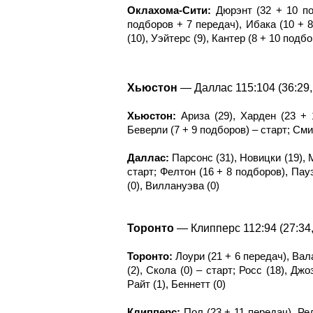
Оклахома-Сити:
Дюрэнт (32 + 10 по
подборов + 7 передач), Ибака (10 + 8
(10), Уэйтерс (9), Кантер (8 + 10 подб
Хьюстон
— Даллас 115:104 (36:29, 
Хьюстон:
Ариза (29), Харден (23 + 
Беверли (7 + 9 подборов) – старт; Смит 
Даллас:
Парсонс (31), Новицки (19), 
старт; Фелтон (16 + 8 подборов), Пауэ
(0), Виллануэва (0)
Торонто
— Клипперс 112:94 (27:34, 
Торонто:
Лоури (21 + 6 передач), Вал
(2), Скола (0) – старт; Росс (18), Дж
Райт (1), Беннетт (0)
Клипперс:
Пол (23 + 11 передач), Ред