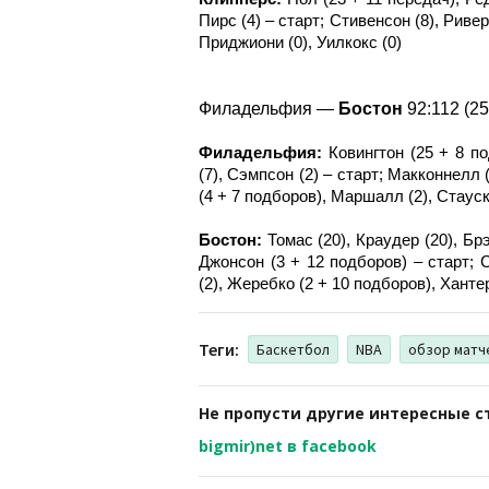
Пирс (4) – старт; Стивенсон (8), Ривер
Приджиони (0), Уилкокс (0)
Филадельфия —
Бостон
92:112 (25:
Филадельфия:
Ковингтон (25 + 8 по
(7), Сэмпсон (2) – старт; Макконнелл (
(4 + 7 подборов), Маршалл (2), Стауск
Бостон:
Томас (20), Краудер (20), Бр
Джонсон (3 + 12 подборов) – старт; С
(2), Жеребко (2 + 10 подборов), Хантер
Теги:
Баскетбол
NBA
обзор матч
Не пропусти другие интересные с
bigmir)net в facebook