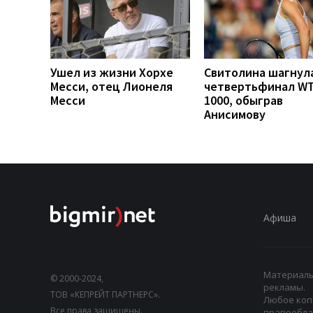
Ушел из жизни Хорхе
Свитолина шагнула
Месси, отец Лионеля
четвертьфинал W
Месси
1000, обыграв
Анисимову
Афиша
Материалы,
© 2000-2024,
рекламы.
ТОВ «КЕПРЕЙТ ПАРТНЕРС».
Любое коп
Все права защищены.
правооблад