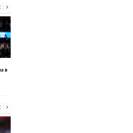
Грин извинился перед
Шакил О'Нил хочет
а в
Пулом и командой за
приобрести Финикс
драку на тренировке
совместно с Джефф
Уорриорз
Безосом