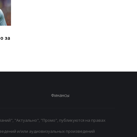
Манор Соломон готов к
Левый Берег и Кудр
о за
переходу из
не определили
Тоттенхэма в Вест Хэм
победителя
Финансы
аний", "Актуально", "Промо", публикуются на правах
ведений и/или аудиовизуальных произведений