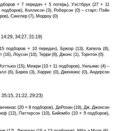
дборов + 7 передач + 5 потерь), Уэстбрук (27 + 11
 подборов), Коллисон (3), Роберсон (0) – старт; Пэйн
оров), Синглер (7), Морроу (0)
14:29, 34:27, 31:19)
15 подборов + 10 передач), Брюэр (13), Капела (8),
(16), Лоусон (10), Терри (8), Джонс (1), Торнтон (0)
Мэттьюз (15), Межри (10 + 11 подборов), Уильямс (4) –
лл (6), Бареа (3), Харрис (0), Дженкинс (0), Андерсон
35:15, 21:22, 29:23)
анчюнас (20 + 8 подборов), ДеРозан (18), Дж. Джонсон
озеф (12), Паттерсон (10), Бийомбо (10 + 9 подборов),
ик (17), Джордан (15 + 13 подборов), Мба а Муте (6),