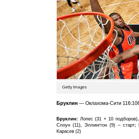
Getty Images
Бруклин
— Оклахома-Сити 116:106 (
Бруклин:
Лопес (31 + 10 подборов),
Слоун (11), Эллингтон (9) – старт; 
Карасев (2)