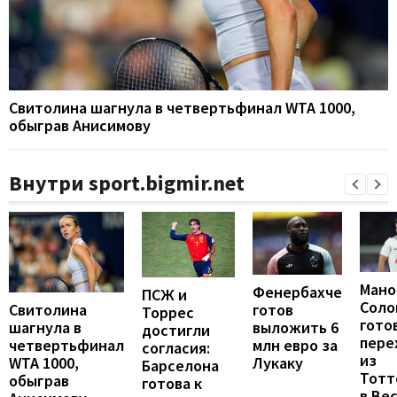
Свитолина шагнула в четвертьфинал WTA 1000,
обыграв Анисимову
Внутри sport.bigmir.net
Мано
Фенербахче
ПСЖ и
Соло
готов
Свитолина
Торрес
гото
выложить 6
шагнула в
достигли
пере
млн евро за
четвертьфинал
согласия:
из
Лукаку
WTA 1000,
Барселона
Тотт
обыграв
готова к
в Ве