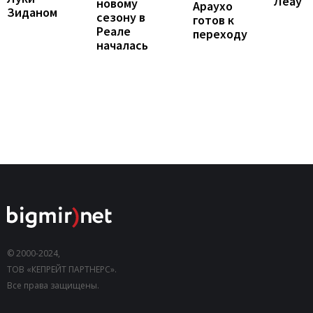
Леау
новому
Араухо
Зиданом
сезону в
готов к
Реале
переходу
началась
© 2000-2024,
ТОВ «КЕПРЕЙТ ПАРТНЕРС».
Все права защищены.