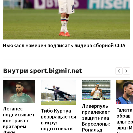
Ньюкасл намерен подписать лидера сборной США
Внутри sport.bigmir.net
Ливерпуль
Леганес
Галата
Тибо Куртуа
привлекает
подписывает
обрав
возвращается
защитника
контракт с
альте
в игру:
Барселоны:
вратарем
зірці М
подготовка к
Рональд
Луки