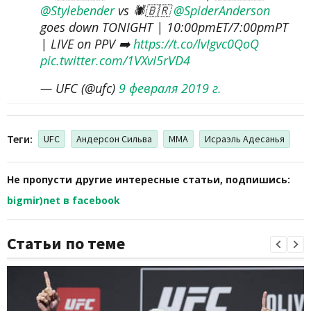
@Stylebender
vs 🕷🇧🇷
@SpiderAnderson
goes down TONIGHT | 10:00pmET/7:00pmPT
| LIVE on PPV ➡️
https://t.co/lvIgvc0QoQ
pic.twitter.com/1VXvI5rVD4
— UFC (@ufc)
9 февраля 2019 г.
Теги:
UFC
Андерсон Сильва
MMA
Исраэль Адесанья
Не пропусти другие интересные статьи, подпишись:
bigmir)net в facebook
Статьи по теме