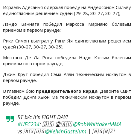
Исраэль Адесанья одержал победу на Андерсоном Сильву
единогласным решением судей (29-28, 30-27, 30-27);
Лэндо Ванната победил Маркоса Мариано болевым
приемом в первом раунде;
Рики Симон выиграл у Рани Яя единогласным решением
судей (30-27, 30-27, 30-25);
Монтана Де Ла Роса победила Надю Кэссим болевым
приемом во втором раунде;
Джим Крут победил Сэма Алви техническим нокаутом в
первом раунде.
В главном бою
предварительного карда
Девонте Смит
победил Донга Хьюн Ма техническим нокаутом в первом
раунде.
RT b/c it's FIGHT DAY!
#UFC234
: 🇧🇷 🏆🇦🇺
@RobWhittakerMMA
vs 🇲🇽🇺🇸
@KelvinGastelum
| 🇳🇬🇳🇿