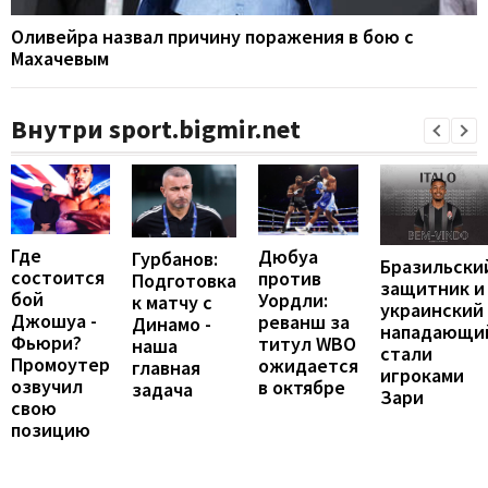
Оливейра назвал причину поражения в бою с
Махачевым
Внутри sport.bigmir.net
Где
Дюбуа
Гурбанов:
Бразильски
состоится
против
Подготовка
защитник и
бой
Уордли:
к матчу с
украинский
Джошуа -
реванш за
Динамо -
нападающи
Фьюри?
титул WBO
наша
стали
Промоутер
ожидается
главная
игроками
озвучил
в октябре
задача
Зари
свою
позицию