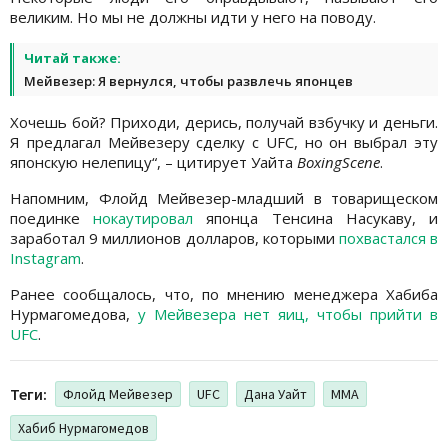
великим. Но мы не должны идти у него на поводу.
Читай также:
Мейвезер: Я вернулся, чтобы развлечь японцев
Хочешь бой? Приходи, дерись, получай взбучку и деньги.
Я предлагал Мейвезеру сделку с UFC, но он выбрал эту
японскую нелепицу“, – цитирует Уайта
BoxingScene
.
Напомним, Флойд Мейвезер-младший в товарищеском
поединке
нокаутировал
японца Тенсина Насукаву, и
заработал 9 миллионов долларов, которыми
похвастался в
Instagram
.
Ранее сообщалось, что, по мнению менеджера Хабиба
Нурмагомедова,
у Мейвезера нет яиц, чтобы прийти в
UFC
.
Теги:
Флойд Мейвезер
UFC
Дана Уайт
MMA
Хабиб Нурмагомедов