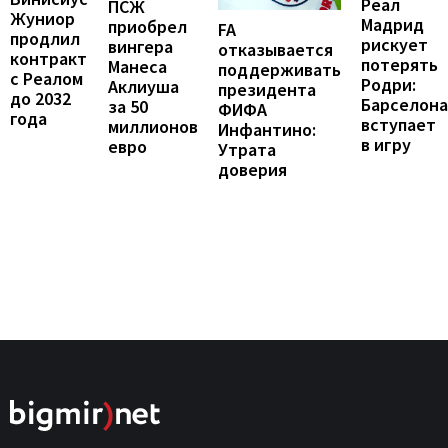
Реал
ПСЖ
Жуниор
Мадрид
приобрел
FA
продлил
рискует
вингера
отказывается
контракт
потерять
Манеса
поддерживать
с Реалом
Родри:
Аклиуша
президента
до 2032
Барселона
за 50
ФИФА
года
вступает
миллионов
Инфантино:
в игру
евро
Утрата
доверия