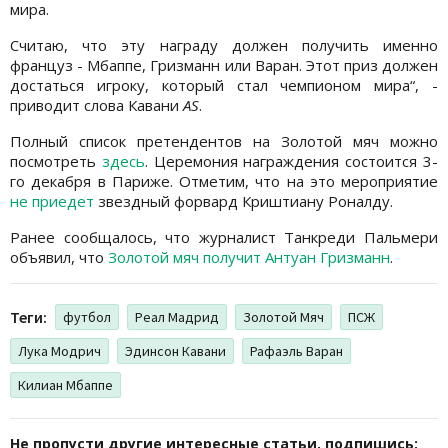
мира.
Считаю, что эту награду должен получить именно
француз - Мбаппе, Гризманн или Варан. Этот приз должен
достаться игроку, который стал чемпионом мира“, -
приводит слова Кавани
AS
.
Полный список претендентов на Золотой мяч можно
посмотреть
здесь
. Церемония награждения состоится 3-
го декабря в Париже. Отметим, что на это мероприятие
не приедет
звездный форвард Криштиану Роналду.
Ранее сообщалось, что журналист Танкреди Пальмери
объявил, что
Золотой мяч получит Антуан Гризманн
.
Теги:
футбол
Реал Мадрид
Золотой Мяч
ПСЖ
Лука Модрич
Эдинсон Кавани
Рафаэль Варан
Килиан Мбаппе
Не пропусти другие интересные статьи, подпишись: