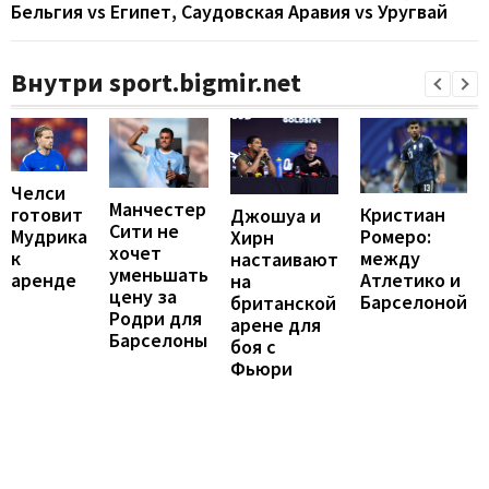
Бельгия vs Египет, Саудовская Аравия vs Уругвай
Внутри sport.bigmir.net
Челси
Манчестер
Кристиан
готовит
Джошуа и
Сити не
Ромеро:
Мудрика
Хирн
хочет
между
к
настаивают
уменьшать
Атлетико и
аренде
на
цену за
Барселоной
британской
Родри для
арене для
Барселоны
боя с
Фьюри