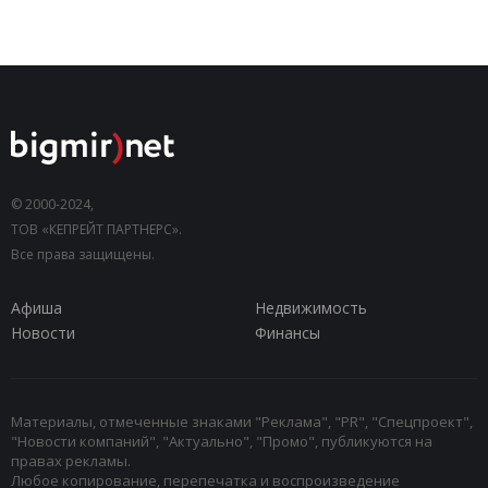
© 2000-2024,
ТОВ «КЕПРЕЙТ ПАРТНЕРС».
Все права защищены.
Афиша
Недвижимость
Новости
Финансы
Материалы, отмеченные знаками "Реклама", "PR", "Спецпроект",
"Новости компаний", "Актуально", "Промо", публикуются на
правах рекламы.
Любое копирование, перепечатка и воспроизведение