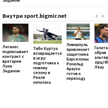
Зиданом
Внутри sport.bigmir.net
Ливерпуль
Леганес
Галата
Тибо Куртуа
привлекает
подписывает
обрав
возвращается
защитника
контракт с
альте
в игру:
Барселоны:
вратарем
зірці М
подготовка к
Рональд
Луки
Леау
новому
Араухо
Зиданом
сезону в
готов к
Реале
переходу
началась