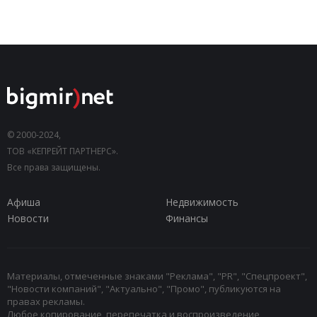
© 2000-2024,
ТОВ «КЕПРЕЙТ ПАРТНЕРС».
Все права защищены.
Афиша
Недвижимость
Новости
Финансы
Материалы, отмеченные знаками "Реклама", "PR", "Спецпроект",
"Новости компаний", "Актуально", "Промо", публикуются на
правах рекламы.
Любое копирование, перепечатка и воспроизведение