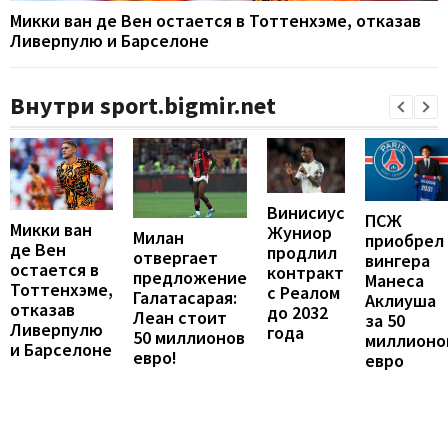
Микки ван де Вен остается в Тоттенхэме, отказав
Ливерпулю и Барселоне
Внутри sport.bigmir.net
Винисиус
ПСЖ
Микки ван
Жуниор
Милан
приобрел
де Вен
продлил
отвергает
вингера
остается в
контракт
предложение
Манеса
Тоттенхэме,
с Реалом
Галатасарая:
Аклиуша
отказав
до 2032
Леан стоит
за 50
Ливерпулю
года
50 миллионов
миллионо
и Барселоне
евро!
евро