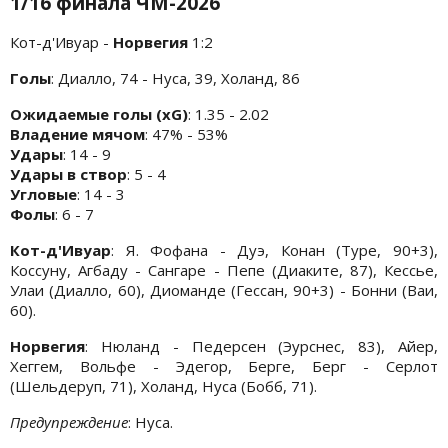
1/16 финала ЧМ-2026
Кот-д'Ивуар -
Норвегия
1:2
Голы
: Диалло, 74 - Нуса, 39, Холанд, 86
Ожидаемые голы (xG)
: 1.35 - 2.02
Владение мячом
: 47% - 53%
Удары
: 14 - 9
Удары в створ
: 5 - 4
Угловые
: 14 - 3
Фолы
: 6 - 7
Кот-д'Ивуар
: Я. Фофана - Дуэ, Конан (Туре, 90+3),
Коссуну, Агбаду - Сангаре - Пепе (Диаките, 87), Кессье,
Улаи (Диалло, 60), Диоманде (Гессан, 90+3) - Бонни (Ваи,
60).
Норвегия
: Нюланд - Педерсен (Эурснес, 83), Айер,
Хеггем, Вольфе - Эдегор, Берге, Берг - Серлот
(Шельдеруп, 71), Холанд, Нуса (Бобб, 71).
Предупреждение
: Нуса.