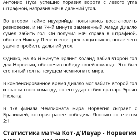
Антонио Нуса успешно поразил ворота с левого угла
штрафной, направив мяч в дальний угол.
Во втором тайме ивуарийцы попытались восстановить
равновесие, и на 74-й минуте замененный Амада Диалло
сумел забить гол. Он получил мяч справа в штрафной,
обошел Николу Пепе и еще трех защитников, после чего
удачно пробил в дальний угол.
Однако, на 86-й минуте Эрлинг Холанд забил второй гол
для Норвегии, обеспечив победу своей команде. Это был
его пятый гол на текущем чемпионате мира.
В компенсированное время Диалло мог забить второй гол
и спасти свою команду, но его удар отбил вратарь Эрьян
Нюланд.
В 1/8 финала Чемпионата мира Норвегия сыграет с
Бразилией, которая ранее победила Японию со счетом
2:1.
Статистика матча Кот-д'Ивуар - Норвегия