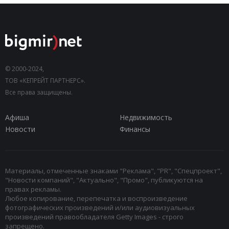
© 2000-2024,
ТОВ «КЕПРЕЙТ ПАРТНЕРС».
Все права защищены.
Афиша
Недвижимость
Новости
Финансы
Материалы, отмеченные знаками "Реклама", "PR", "Спецпроект",
"Новости компаний", "Актуально", "Промо", публикуются на
правах рекламы.
Любое копирование, перепечатка и воспроизведение
фотографических произведений и/или аудиовизуальных
произведений правообладателя Getty Images - строго
запрещено.