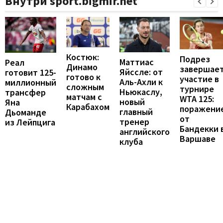
Внутри sport.bigmir.net
Костюк:
Подрез
Маттиас
Реал
Динамо
завершае
Яйссле: от
готовит 125-
готово к
участие в
Аль-Ахли к
миллионный
сложным
турнире
Ньюкаслу,
трансфер
матчам с
WTA 125:
новый
Яна
Карабахом
поражени
главный
Дьоманде
от
тренер
из Лейпцига
Бандекки 
английского
Варшаве
клуба