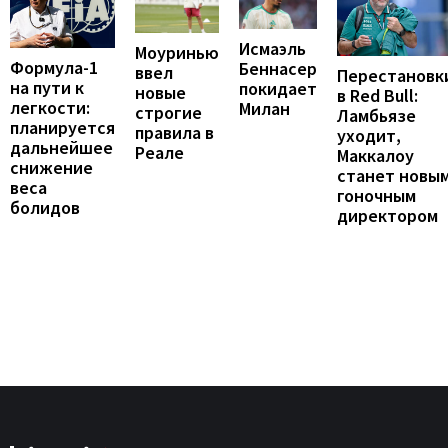
Исмаэль
Моуринью
Формула-1
Беннасер
ввел
Перестановк
на пути к
покидает
новые
в Red Bull:
легкости:
Милан
строгие
Ламбьязе
планируется
правила в
уходит,
дальнейшее
Реале
Маккалоу
снижение
станет новы
веса
гоночным
болидов
директором