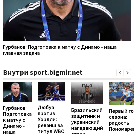
Гурбанов: Подготовка к матчу с Динамо - наша
главная задача
Внутри sport.bigmir.net
Дюбуа
Гурбанов:
Бразильский
Первый го
против
Подготовка
защитник и
сезона:
Уордли:
к матчу с
украинский
радость
реванш за
Динамо -
нападающий
Пономаре
титул WBO
наша
стали