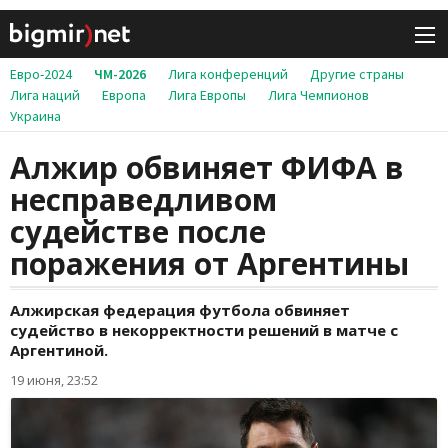
Евро-2024
ЧМ-2026
Лига конференций
Другие страны
Лига наций
Европа
Лига Европы
Лига Чемпионов
Украина
Алжир обвиняет ФИФА в
несправедливом
судействе после
поражения от Аргентины
Алжирская федерация футбола обвиняет
судейство в некорректности решений в матче с
Аргентиной.
19 июня, 23:52