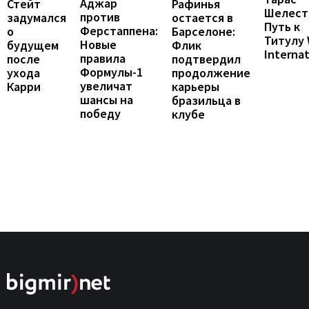
Аджар
Рафинья
Стейт
Шелест
против
остается в
задумался
Путь к
Ферстаппена:
Барселоне:
о
Титулу
Новые
Флик
будущем
Internat
правила
подтвердил
после
Формулы-1
продолжение
ухода
увеличат
карьеры
Карри
шансы на
бразильца в
победу
клубе