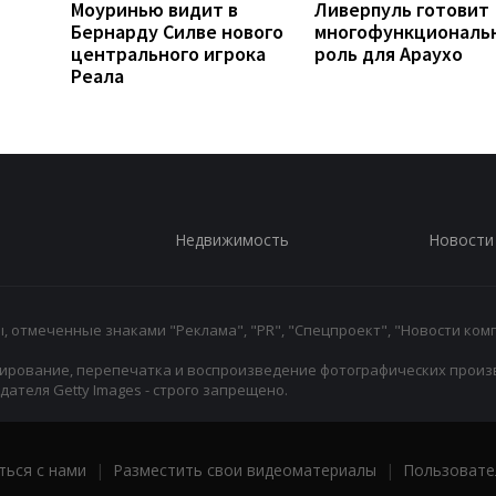
Моуринью видит в
Ливерпуль готовит
Бернарду Силве нового
многофункциональ
центрального игрока
роль для Араухо
Реала
Недвижимость
Новости
 отмеченные знаками "Реклама", "PR", "Спецпроект", "Новости комп
ирование, перепечатка и воспроизведение фотографических произ
ателя Getty Images - строго запрещено.
ться с нами
|
Разместить свои видеоматериалы
|
Пользовате