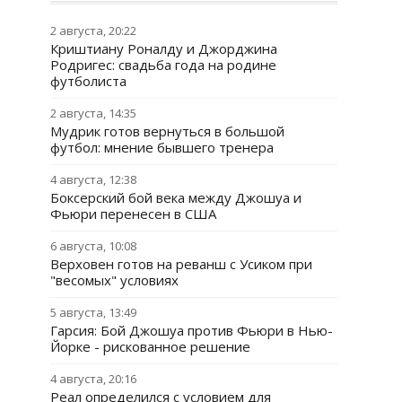
2 августа, 20:22
Криштиану Роналду и Джорджина
Родригес: свадьба года на родине
футболиста
2 августа, 14:35
Мудрик готов вернуться в большой
футбол: мнение бывшего тренера
4 августа, 12:38
Боксерский бой века между Джошуа и
Фьюри перенесен в США
6 августа, 10:08
Верховен готов на реванш с Усиком при
"весомых" условиях
5 августа, 13:49
Гарсия: Бой Джошуа против Фьюри в Нью-
Йорке - рискованное решение
4 августа, 20:16
Реал определился с условием для