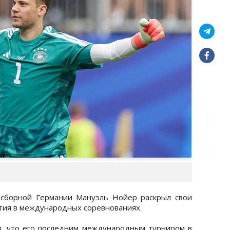
 сборной Германии Мануэль Нойер раскрыл свои
тия в международных соревнованиях.
л, что его последним международным турниром в