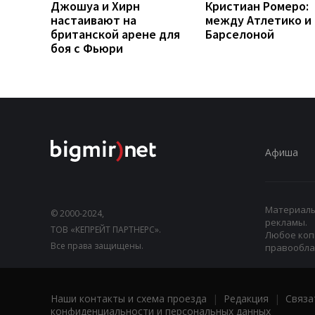
Джошуа и Хирн
Кристиан Ромеро:
настаивают на
между Атлетико и
британской арене для
Барселоной
боя с Фьюри
Афиша
Материалы,
© 2000-2024,
рекламы.
ТОВ «КЕПРЕЙТ ПАРТНЕРС».
Любое коп
Все права защищены.
правооблад
Наши контакты и схема проезда
|
Редакция
|
Связа
конфиденциальности и персональных данных