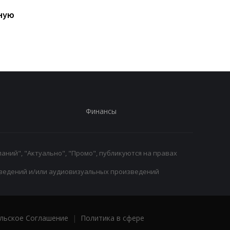
Ушел из жизни Хорхе
Свитолина шагнула 
ную
Месси, отец Лионеля
четвертьфинал WTA
Месси
1000, обыграв
Анисимову
Финансы
аний", "Актуально", "Промо", публикуются на правах
ведений и/или аудиовизуальных произведений
льское Соглашение
|
Политика в сфере