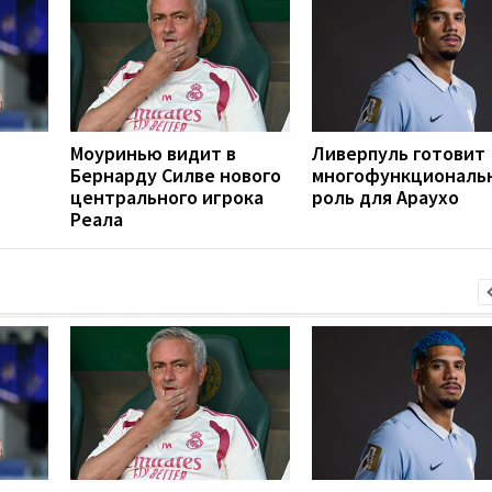
Моуринью видит в
Ливерпуль готовит
Бернарду Силве нового
многофункциональ
центрального игрока
роль для Араухо
Реала