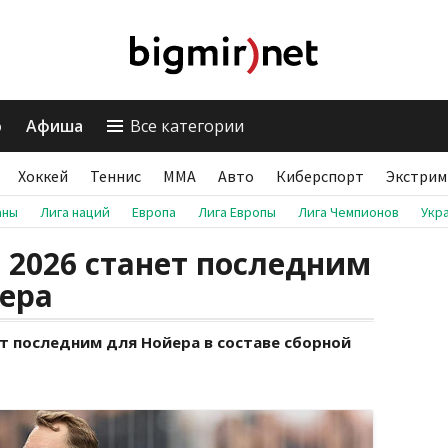
о
Афиша
Все категории
Хоккей
Теннис
ММА
Авто
Киберспорт
Экстрим
аны
Лига наций
Европа
Лига Европы
Лига Чемпионов
Укр
2026 станет последним
ера
т последним для Нойера в составе сборной