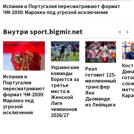
Испания и Португалия пересматривают формат
ЧМ-2030: Марокко под угрозой исключения
Внутри sport.bigmir.net
Кост
Украинские
Реал
Дин
команды
готовит 125-
Испания и
гото
борются за
миллионный
Португалия
сло
третье
трансфер
пересматривают
матч
место в
Яна
формат ЧМ-2030:
Кара
Женской
Дьоманде
Марокко под
Лиге
из Лейпцига
угрозой
чемпионов
исключения
2026/27