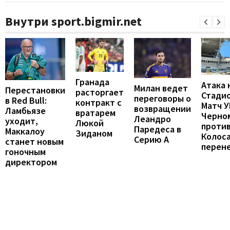
Внутри sport.bigmir.net
Гранада
Атака 
Милан ведет
Перестановки
расторгает
Стадио
переговоры о
в Red Bull:
контракт с
Матч 
возвращении
Ламбьязе
вратарем
Черно
Леандро
уходит,
Люкой
проти
Паредеса в
Маккалоу
Зиданом
Колос
Серию А
станет новым
перен
гоночным
директором