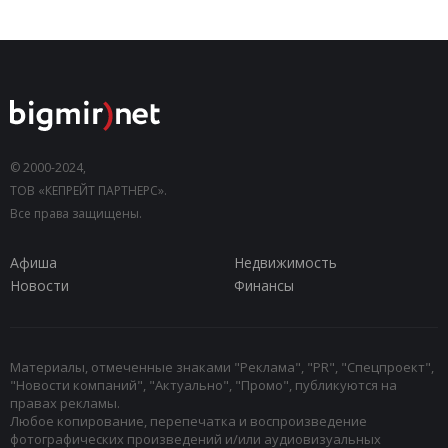
© 2000-2024,
ТОВ «КЕПРЕЙТ ПАРТНЕРС».
Все права защищены.
Афиша
Недвижимость
Новости
Финансы
Материалы, отмеченные знаками "Реклама", "PR", "Спецпроект",
"Новости компаний", "Актуально", "Промо", публикуются на
правах рекламы.
Любое копирование, перепечатка и воспроизведение
фотографических произведений и/или аудиовизуальных