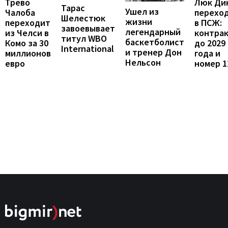
Люк Ди
Трево
Тарас
Ушел из
перехо
Чалоба
Шелестюк
жизни
в ПСЖ:
переходит
завоевывает
легендарный
контра
из Челси в
титул WBO
баскетболист
до 2029
Комо за 30
International
и тренер Дон
года и
миллионов
Нельсон
номер 1
евро