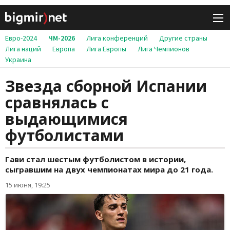
Евро-2024
ЧМ-2026
Лига конференций
Другие страны
Лига наций
Европа
Лига Европы
Лига Чемпионов
Украина
Звезда сборной Испании
сравнялась с
выдающимися
футболистами
Гави стал шестым футболистом в истории,
сыгравшим на двух чемпионатах мира до 21 года.
15 июня, 19:25