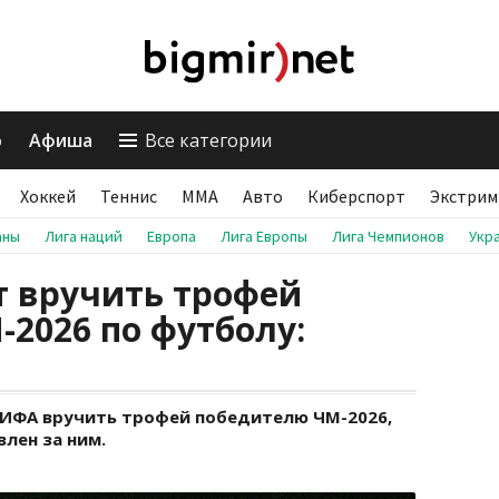
о
Афиша
Все категории
Хоккей
Теннис
ММА
Авто
Киберспорт
Экстрим
аны
Лига наций
Европа
Лига Европы
Лига Чемпионов
Укр
т вручить трофей
2026 по футболу:
ФИФА вручить трофей победителю ЧМ-2026,
лен за ним.