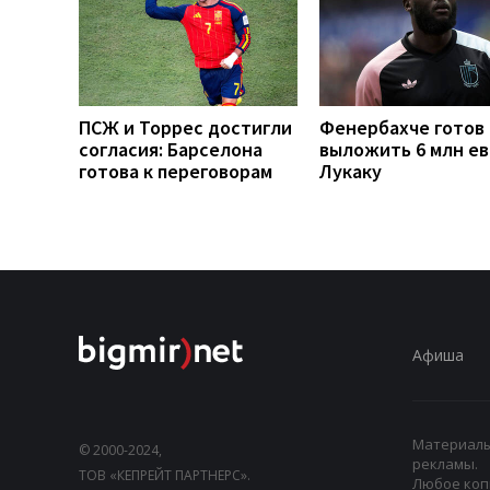
ПСЖ и Торрес достигли
Фенербахче готов
согласия: Барселона
выложить 6 млн ев
готова к переговорам
Лукаку
Афиша
Материалы,
© 2000-2024,
рекламы.
ТОВ «КЕПРЕЙТ ПАРТНЕРС».
Любое коп