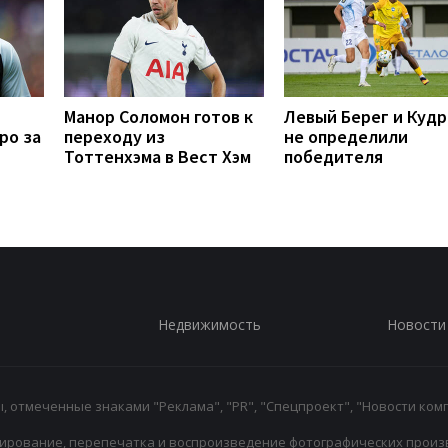
Манор Соломон готов к
Левый Берег и Кудр
ро за
переходу из
не определили
Тоттенхэма в Вест Хэм
победителя
Недвижимость
Новости
 отмеченные знаками "Реклама", "PR", "Спецпроект", "Новости комп
ирование, перепечатка и воспроизведение фотографических произ