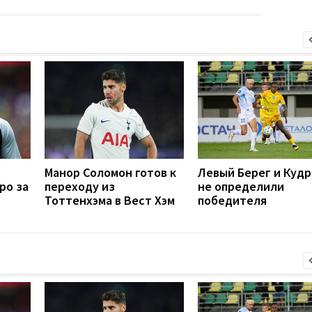
Манор Соломон готов к
Левый Берег и Кудр
ро за
переходу из
не определили
Тоттенхэма в Вест Хэм
победителя