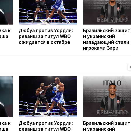
вка к
Дюбуа против Уордли:
Бразильский защит
наша
реванш за титул WBO
и украинский
ожидается в октябре
нападающий стали
игроками Зари
вка к
Дюбуа против Уордли:
Бразильский защит
наша
реванш за титул WBO
и украинский