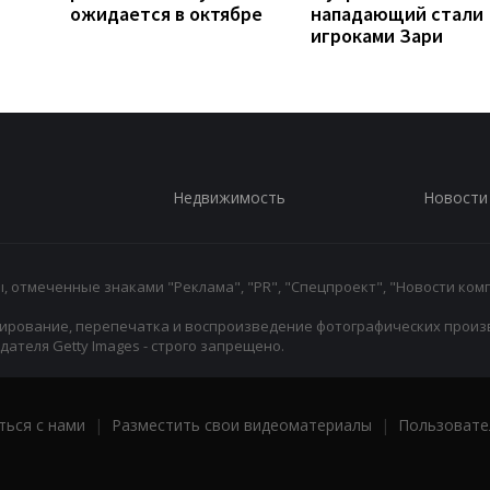
ожидается в октябре
нападающий стали
игроками Зари
Недвижимость
Новости
 отмеченные знаками "Реклама", "PR", "Спецпроект", "Новости комп
ирование, перепечатка и воспроизведение фотографических произ
ателя Getty Images - строго запрещено.
ться с нами
|
Разместить свои видеоматериалы
|
Пользовате