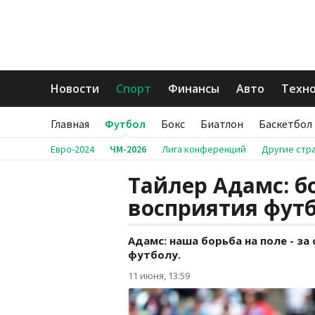
Новости
Спорт
Финансы
Авто
Техн
Главная
Футбол
Бокс
Биатлон
Баскетбол
Евро-2024
ЧМ-2026
Лига конференций
Другие стр
Тайлер Адамс: б
восприятия фут
Адамс: наша борьба на поле - з
футболу.
11 июня, 13:59