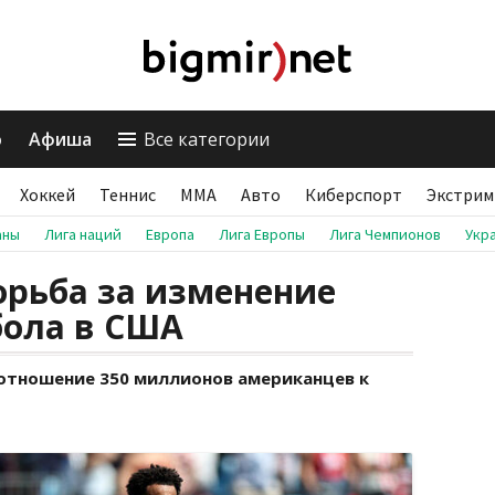
о
Афиша
Все категории
Хоккей
Теннис
ММА
Авто
Киберспорт
Экстрим
аны
Лига наций
Европа
Лига Европы
Лига Чемпионов
Укр
орьба за изменение
бола в США
а отношение 350 миллионов американцев к