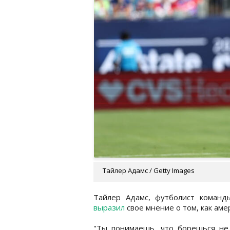
Тайлер Адамс / Getty Images
Тайлер Адамс, футболист коман
выразил
свое мнение о том, как ам
"Ты понимаешь, что борешься не