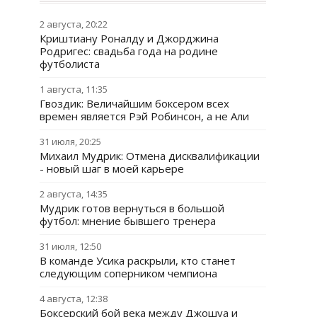
2 августа, 20:22
Криштиану Роналду и Джорджина
Родригес: свадьба года на родине
футболиста
1 августа, 11:35
Гвоздик: Величайшим боксером всех
времен является Рэй Робинсон, а не Али
31 июля, 20:25
Михаил Мудрик: Отмена дисквалификации
- новый шаг в моей карьере
2 августа, 14:35
Мудрик готов вернуться в большой
футбол: мнение бывшего тренера
31 июля, 12:50
В команде Усика раскрыли, кто станет
следующим соперником чемпиона
4 августа, 12:38
Боксерский бой века между Джошуа и