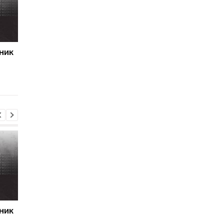
ник
Первый гол сезона:
Джозеф Паркер
радость Пономаренко
оправдан: кокаин в
после победы над
организме боксера - 
Карабахом
за диетолога
ник
Первый гол сезона:
Джозеф Паркер
радость Пономаренко
оправдан: кокаин в