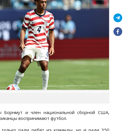
ды Борнмут и член национальной сборной США,
ериканцы воспринимают футбол.
 только ради ребят из команды, но и ради 350