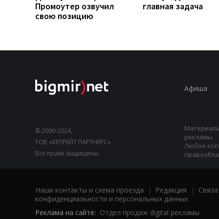
Промоутер озвучил
главная задача
свою позицию
Афиша
Материалы,
© 2000-2024,
рекламы.
ТОВ «КЕПРЕЙТ ПАРТНЕРС».
Любое коп
Все права защищены.
правооблад
Наши контакты и схема проезда
|
Редакция
|
Связа
конфиденциальности и персональных данных
Реклама на сайте:
Отдел продаж digital рекламы