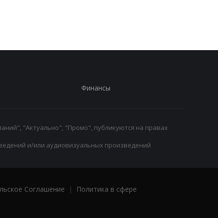
после победы над
организме боксера - 
Карабахом
за диетолога
Финансы
аний", "Актуально", "Промо", публикуются на правах
ведений и/или аудиовизуальных произведений
льское Соглашение
|
Политика в сфере