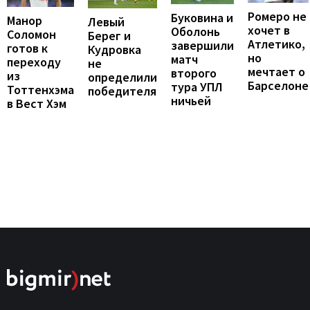
Ромеро не
Буковина и
Манор
Левый
хочет в
Оболонь
Соломон
Берег и
Атлетико,
завершили
готов к
Кудровка
но
матч
переходу
не
мечтает о
второго
из
определили
Барселоне
тура УПЛ
Тоттенхэма
победителя
ничьей
в Вест Хэм