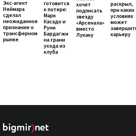
Экс-агент
готовится
раскрыл,
хочет
Неймара
к потере:
при каких
подписать
сделал
Марк
условиях
звезду
неожиданное
Касадо и
может
«Арсенала»
признание о
Руни
завершит
вместо
трансферном
Бардагжи
карьеру
Лукаку
рынке
на грани
ухода из
клуба