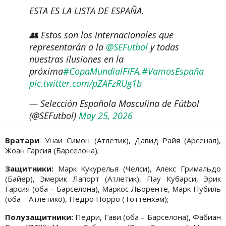
ESTA ES LA LISTA DE ESPAÑA.
👥 Estos son los internacionales que
representarán a la
@SEFutbol
y todas
nuestras ilusiones en la
próxima
#CopaMundialFIFA
.
#VamosEspaña
pic.twitter.com/pZAFzRUg1b
— Selección Española Masculina de Fútbol
(@SEFutbol)
May 25, 2026
Вратари
: Унаи Симон (Атлетик), Давид Райя (Арсенал),
Жоан Гарсия (Барселона);
Защитники:
Марк Кукурелья (Челси), Алекс Гримальдо
(Байер), Эмерик Лапорт (Атлетик), Пау Кубарси, Эрик
Гарсия (оба – Барселона), Маркос Льоренте, Марк Пубиль
(оба – Атлетико), Педро Порро (Тоттенхэм);
Полузащитники:
Педри, Гави (оба – Барселона), Фабиан