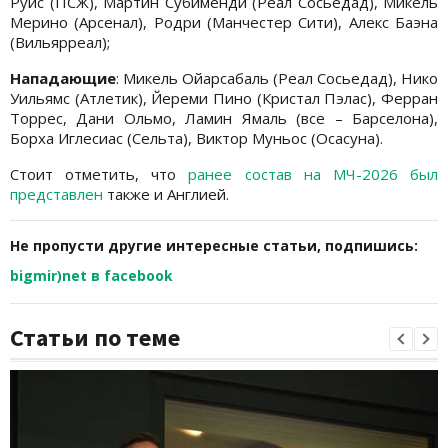
Руис (ПСЖ), Мартин Субименди (Реал Сосьедад), Микель
Мерино (Арсенал), Родри (Манчестер Сити), Алекс Баэна
(Вильярреал);
Нападающие
: Микель Ойарсабаль (Реал Сосьедад), Нико
Уильямс (Атлетик), Йереми Пино (Кристал Пэлас), Ферран
Торрес, Дани Ольмо, Ламин Ямаль (все – Барселона),
Борха Иглесиас (Сельта), Виктор Муньос (Осасуна).
Стоит отметить, что
ранее состав на МЧ-2026 был
представлен
также и Англией.
Не пропусти другие интересные статьи, подпишись:
bigmir)net в facebook
Статьи по теме