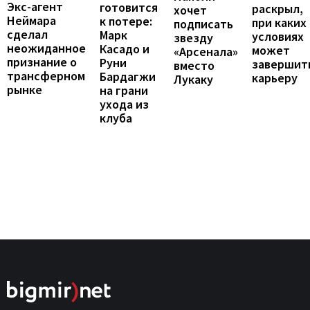
Экс-агент
готовится
раскрыл,
хочет
Неймара
к потере:
при каких
подписать
сделал
Марк
условиях
звезду
неожиданное
Касадо и
может
«Арсенала»
признание о
Руни
завершит
вместо
трансферном
Бардагжи
карьеру
Лукаку
рынке
на грани
ухода из
клуба