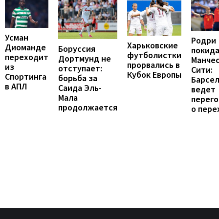
Усман
Родри
Харьковские
Диоманде
Боруссия
покид
футболистки
переходит
Дортмунд не
Манче
прорвались в
из
отступает:
Сити:
Кубок Европы
Спортинга
борьба за
Барсе
в АПЛ
Саида Эль-
ведет
Мала
перег
продолжается
о пере