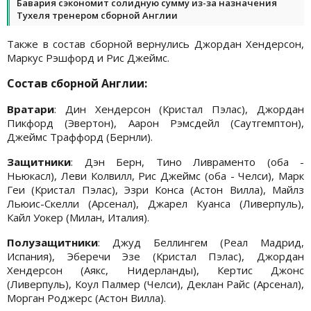
Бавария сэкономит солидную сумму из-за назначения
Тухеля тренером сборной Англии
Также в состав сборной вернулись Джордан Хендерсон,
Маркус Рэшфорд и Рис Джеймс.
Состав сборной Англии:
Вратари
: Дин Хендерсон (Кристал Пэлас), Джордан
Пикфорд (Эвертон), Аарон Рэмсдейл (Саутгемптон),
Джеймс Траффорд (Бернли).
Защитники
: Дэн Берн, Тино Ливраменто (оба -
Ньюкасл), Леви Колвилл, Рис Джеймс (оба - Челси), Марк
Геи (Кристал Пэлас), Эзри Конса (Астон Вилла), Майлз
Льюис-Скелли (Арсенал), Джарел Куанса (Ливерпуль),
Кайл Уокер (Милан, Италия).
Полузащитники
: Джуд Беллингем (Реал Мадрид,
Испания), Эберечи Эзе (Кристал Пэлас), Джордан
Хендерсон (Аякс, Нидерланды), Кертис Джонс
(Ливерпуль), Коул Палмер (Челси), Деклан Райс (Арсенал),
Морган Роджерс (Астон Вилла).