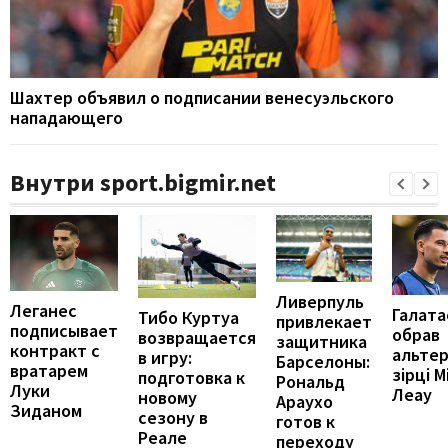
Шахтер объявил о подписании венесуэльского
нападающего
Внутри sport.bigmir.net
Ливерпуль
Леганес
Галата
Тибо Куртуа
привлекает
подписывает
обрав
возвращается
защитника
контракт с
альте
в игру:
Барселоны:
вратарем
зірці М
подготовка к
Рональд
Луки
Леау
новому
Араухо
Зиданом
сезону в
готов к
Реале
переходу