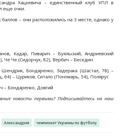
ксандра Хацкевича – единственный клуб УПЛ в
л еще очки.
 баллов – они расположились на 3 месте, однако у
анов, Кадар, Пиварич – Буяльский, Андриевский
), Че Че (Сидорчук, 82), Вербич – Беседин
 Шендрик, Бондаренко, Задерака (Шастал, 78) –
, 64) – Цуриков, Ситало (Пономарь, 54), Полярус
ч – Бондаренко, Довгий
ивные новости первыми? Подписывайтесь на наш
Александрия
чемпионат Украины по футболу