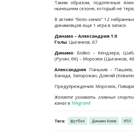
Таким образом, подопечные Але
нынешнем сезоне, который не теря
В активе “бело-синих“ 12 набранных
динамовцев еще 1 игра в запасе.
Динамо – Александрия 1:0
Голы
: Цыганков, 67
Динамо
: Бойко – Кендзера, Шаб
(Русин, 66) – Морозюк (Цыганков, 46
Александрия
: Панькив – Пашаев,
Банада, Запорожан, Довгий (Ковалец
Предупреждения: Морозюк, Пивари
Желаете узнавать главные спорт
канал в
Telegram
!
Теги:
футбол
Динамо Киев
УПЛ