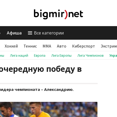
о
Афиша
Все категории
Хоккей
Теннис
ММА
Авто
Киберспорт
Экстрим
аны
Лига наций
Европа
Лига Европы
Лига Чемпионов
Укр
очередную победу в
лидера чемпионата – Александрию.