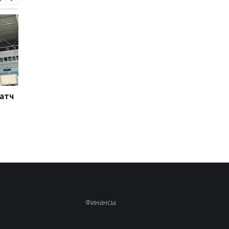
Матч
Ливерпуль готовит 115
Россия атакует Одес
млн евро за Барколя:
Стадион Черноморе
начало переговоров с
поврежден, есть
ПСЖ
пострадавшие
Финансы