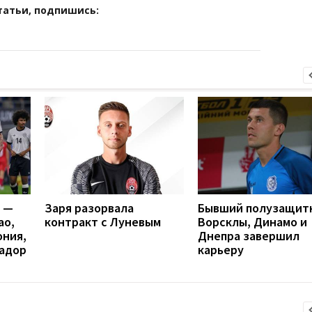
татьи, подпишись:
я —
Заря разорвала
Бывший полузащит
ао,
контракт с Луневым
Ворсклы, Динамо и
ония,
Днепра завершил
вадор
карьеру