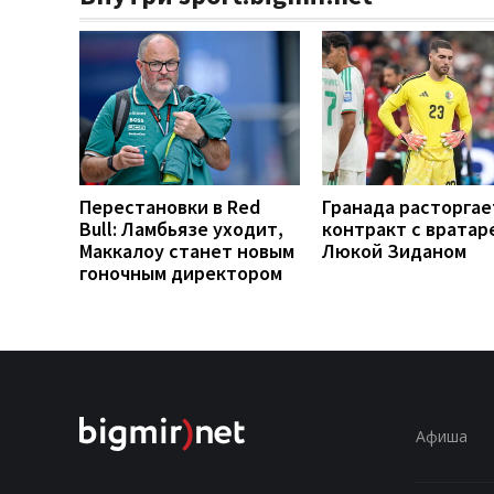
Перестановки в Red
Гранада расторгае
Bull: Ламбьязе уходит,
контракт с вратар
Маккалоу станет новым
Люкой Зиданом
гоночным директором
Афиша