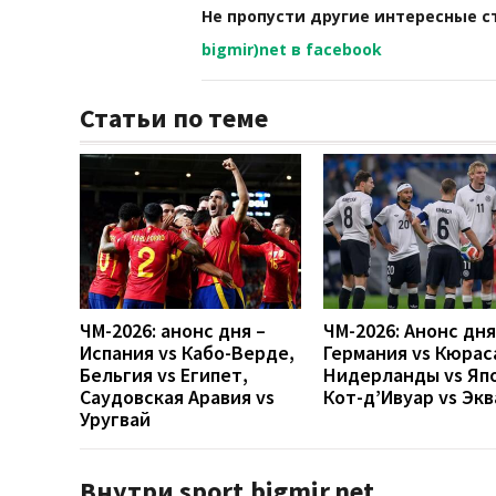
Не пропусти другие интересные с
bigmir)net в facebook
Статьи по теме
ЧМ-2026: анонс дня –
ЧМ-2026: Анонс дн
Испания vs Кабо-Верде,
Германия vs Кюрас
Бельгия vs Египет,
Нидерланды vs Яп
Саудовская Аравия vs
Кот-д’Ивуар vs Эк
Уругвай
Внутри sport.bigmir.net