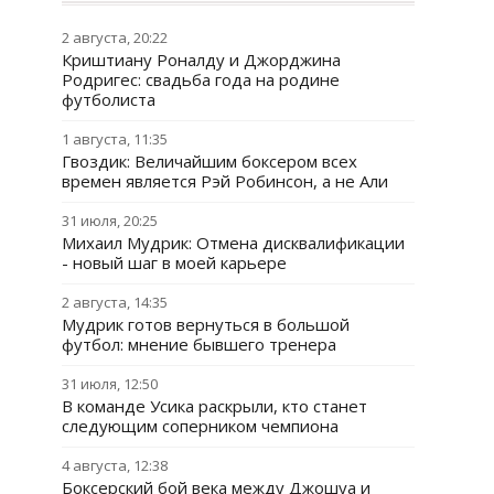
2 августа, 20:22
Криштиану Роналду и Джорджина
Родригес: свадьба года на родине
футболиста
1 августа, 11:35
Гвоздик: Величайшим боксером всех
времен является Рэй Робинсон, а не Али
31 июля, 20:25
Михаил Мудрик: Отмена дисквалификации
- новый шаг в моей карьере
2 августа, 14:35
Мудрик готов вернуться в большой
футбол: мнение бывшего тренера
31 июля, 12:50
В команде Усика раскрыли, кто станет
следующим соперником чемпиона
4 августа, 12:38
Боксерский бой века между Джошуа и