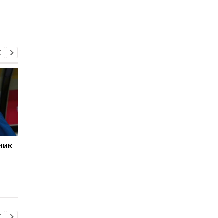
ник
Ингулец официально
Cидорчук назвал
назначил нового
лучших партнеров п
главного тренера
центру поля в своей
карьере