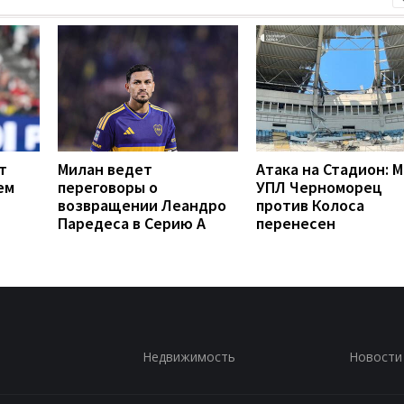
т
Милан ведет
Атака на Стадион: 
ем
переговоры о
УПЛ Черноморец
возвращении Леандро
против Колоса
Паредеса в Серию А
перенесен
Недвижимость
Новости