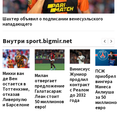
Шахтер объявил о подписании венесуэльского
нападающего
Внутри sport.bigmir.net
Винисиус
ПСЖ
Микки ван
Жуниор
Милан
приобрел
де Вен
продлил
отвергает
вингера
остается в
контракт
предложение
Манеса
Тоттенхэме,
с Реалом
Галатасарая:
Аклиуша
отказав
до 2032
Леан стоит
за 50
Ливерпулю
года
50 миллионов
миллионо
и Барселоне
евро!
евро