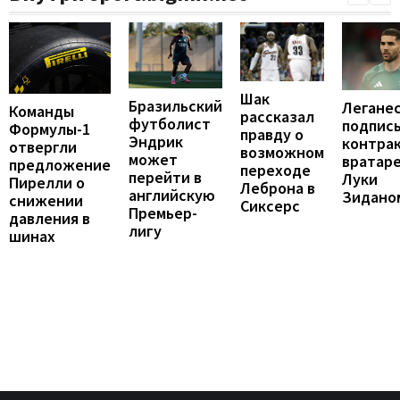
Шак
Бразильский
Легане
Команды
рассказал
футболист
подпис
Формулы-1
правду о
Эндрик
контрак
отвергли
возможном
может
вратар
предложение
переходе
перейти в
Луки
Пирелли о
Леброна в
английскую
Зидано
снижении
Сиксерс
Премьер-
давления в
лигу
шинах