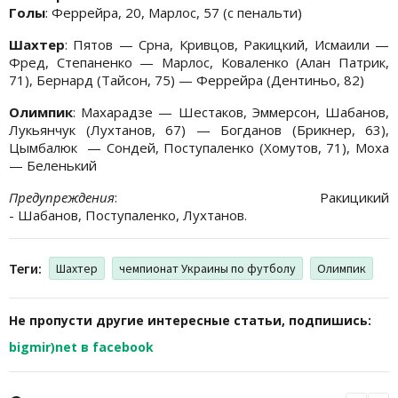
Голы
: Феррейра, 20, Марлос, 57 (с пенальти)
Шахтер
: Пятов — Срна, Кривцов, Ракицкий, Исмаили —
Фред, Степаненко — Марлос, Коваленко (Алан Патрик,
71), Бернард (Тайсон, 75) — Феррейра (Дентиньо, 82)
Олимпик
: Махарадзе — Шестаков, Эммерсон, Шабанов,
Лукьянчук (Лухтанов, 67) — Богданов (Брикнер, 63),
Цымбалюк — Сондей, Поступаленко (Хомутов, 71), Моха
— Беленький
Предупреждения
: Ракицикий
- Шабанов, Поступаленко, Лухтанов.
Теги:
Шахтер
чемпионат Украины по футболу
Олимпик
Не пропусти другие интересные статьи, подпишись:
bigmir)net в facebook