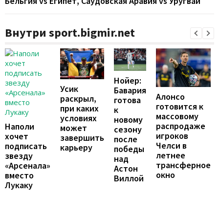
Бельгия vs Египет, Саудовская Аравия vs Уругвай
Внутри sport.bigmir.net
Нойер:
Усик
Бавария
Алонсо
раскрыл,
готова
готовится к
при каких
к
массовому
условиях
новому
распродаже
Наполи
может
сезону
игроков
хочет
завершить
после
Челси в
подписать
карьеру
победы
летнее
звезду
над
трансферное
«Арсенала»
Астон
окно
вместо
Виллой
Лукаку