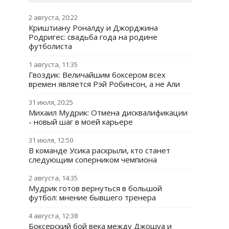
2 августа, 20:22
Криштиану Роналду и Джорджина
Родригес: свадьба года на родине
футболиста
1 августа, 11:35
Гвоздик: Величайшим боксером всех
времен является Рэй Робинсон, а не Али
31 июля, 20:25
Михаил Мудрик: Отмена дисквалификации
- новый шаг в моей карьере
31 июля, 12:50
В команде Усика раскрыли, кто станет
следующим соперником чемпиона
2 августа, 14:35
Мудрик готов вернуться в большой
футбол: мнение бывшего тренера
4 августа, 12:38
Боксерский бой века между Джошуа и