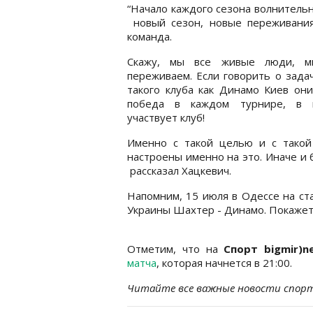
“Начало каждого сезона волнительн
новый сезон, новые переживания
команда.
Скажу, мы все живые люди, 
переживаем. Если говорить о задач
такого клуба как Динамо Киев он
победа в каждом турнире, в 
участвует клуб!
Именно с такой целью и с такой
настроены именно на это. Иначе и б
рассказал Хацкевич.
Н
апомним, 15 июля в Одессе на 
Украины Шахтер - Динамо
.
Покажет
Отметим, что на
Спорт bigmir)n
матча
, которая начнется в 21:00.
Читайте все важные новости спор