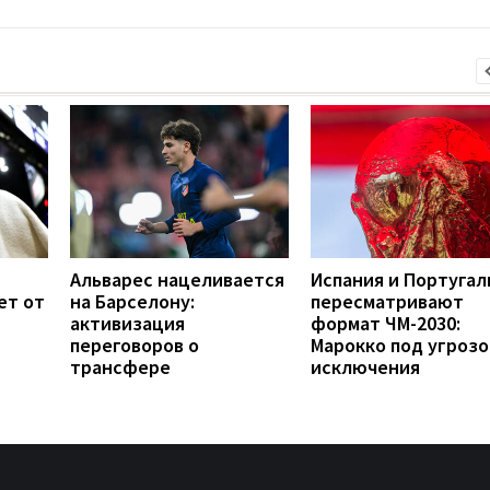
Альварес нацеливается
Испания и Португал
ет от
на Барселону:
пересматривают
активизация
формат ЧМ-2030:
переговоров о
Марокко под угрозо
трансфере
исключения