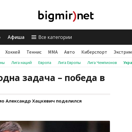
о
Афиша
Все категории
Хоккей
Теннис
ММА
Авто
Киберспорт
Экстрим
аны
Лига наций
Европа
Лига Европы
Лига Чемпионов
Укр
одна задача – победа в
мо Александр Хацкевич поделился