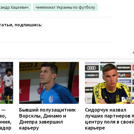
сандр Хацкевич
чемпионат Украины по футболу
татьи, подпишись:
я —
Бывший полузащитник
Cидорчук назвал
ао,
Ворсклы, Динамо и
лучших партнеров 
ония,
Днепра завершил
центру поля в свое
вадор
карьеру
карьере