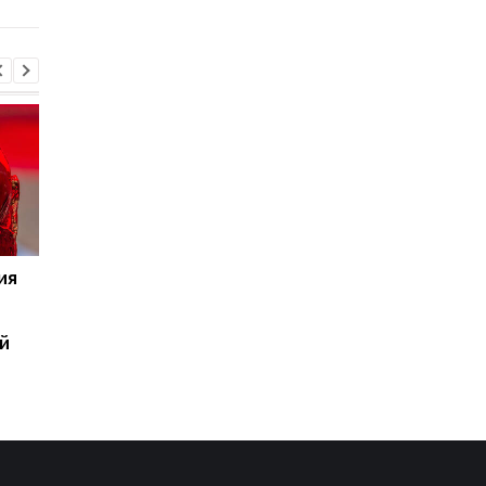
ия
Украинские команды
Реал готовит 125-
борются за третье
миллионный трансф
место в Женской Лиге
Яна Дьоманде из
й
чемпионов 2026/27
Лейпцига