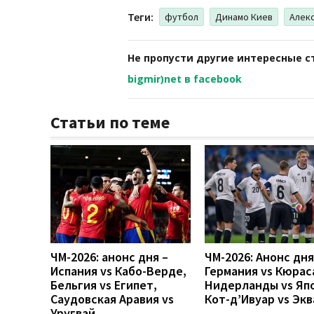
Теги:
футбол
Динамо Киев
Алек
Не пропусти другие интересные с
bigmir)net в facebook
Статьи по теме
ЧМ-2026: анонс дня –
ЧМ-2026: Анонс дн
Испания vs Кабо-Верде,
Германия vs Кюрас
Бельгия vs Египет,
Нидерланды vs Яп
Саудовская Аравия vs
Кот-д’Ивуар vs Эк
Уругвай