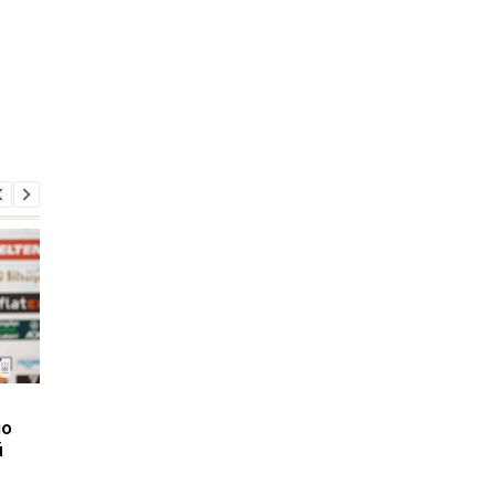
Вратарь Динамо
Турецкий клуб
по
рассказал о своем
согласовал переход 
й
состоянии после
нападающим Динам
серьезной травмы