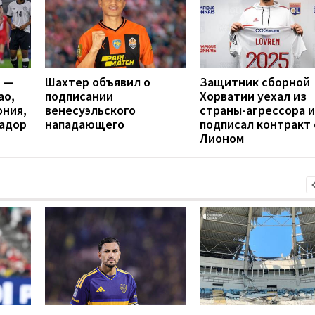
я —
Шахтер объявил о
Защитник сборной
ао,
подписании
Хорватии уехал из
ония,
венесуэльского
страны-агрессора и
вадор
нападающего
подписал контракт 
Лионом