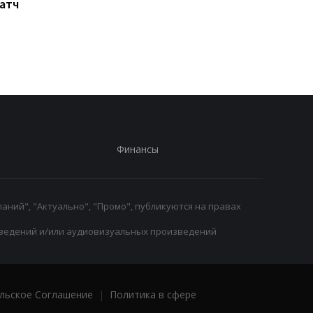
Матч
Ливерпуль готовит 115
Россия атакует Одес
млн евро за Барколя:
Стадион Черноморе
начало переговоров с
поврежден, есть
ПСЖ
пострадавшие
Финансы
аний", "Актуально", "Промо", публикуются на правах
ведений и/или аудиовизуальных произведений
льское Соглашение
|
Политика в сфере