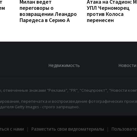
т
Милан ведет
Атака на Стадион: 
ем
переговоры о
УПЛ Черноморец
возвращении Леандро
против Колоса
Паредеса в Серию А
перенесен
Недвижимость
Новости
 отмеченные знаками "Реклама", "PR", "Спецпроект", "Новости комп
ирование, перепечатка и воспроизведение фотографических произ
ателя Getty Images - строго запрещено.
ться с нами
|
Разместить свои видеоматериалы
|
Пользовате