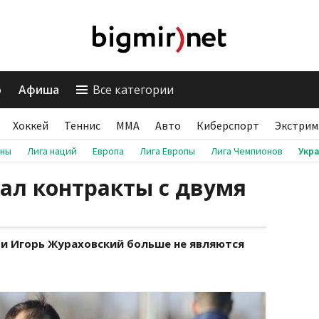
о
Афиша
Все категории
Хоккей
Теннис
ММА
Авто
Киберспорт
Экстрим
аны
Лига наций
Европа
Лига Европы
Лига Чемпионов
Укр
ал контракты с двумя
и Игорь Жураховский больше не являются