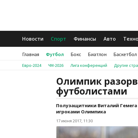
Новости
Спорт
Финансы
Авто
Техн
Главная
Футбол
Бокс
Биатлон
Баскетбол
Евро-2024
ЧМ-2026
Лига конференций
Другие стр
Олимпик разорв
футболистами
Полузащитники Виталий Гемега 
игроками Олимпика
17 июня 2017, 11:30