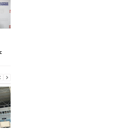
Французский клуб
Легионер Шахтера
намерен арендовать
останется в
Малиновского
бразильском клубе 
с
на год