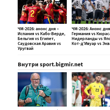
ЧМ-2026: анонс дня –
ЧМ-2026: Анонс дн
Испания vs Кабо-Верде,
Германия vs Кюрас
Бельгия vs Египет,
Нидерланды vs Яп
Саудовская Аравия vs
Кот-д’Ивуар vs Эк
Уругвай
Внутри sport.bigmir.net