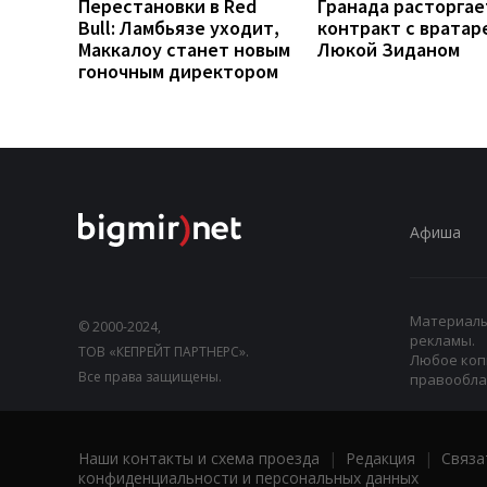
Перестановки в Red
Гранада расторгае
Bull: Ламбьязе уходит,
контракт с вратар
Маккалоу станет новым
Люкой Зиданом
гоночным директором
Афиша
Материалы,
© 2000-2024,
рекламы.
ТОВ «КЕПРЕЙТ ПАРТНЕРС».
Любое коп
Все права защищены.
правооблад
Наши контакты и схема проезда
|
Редакция
|
Связа
конфиденциальности и персональных данных