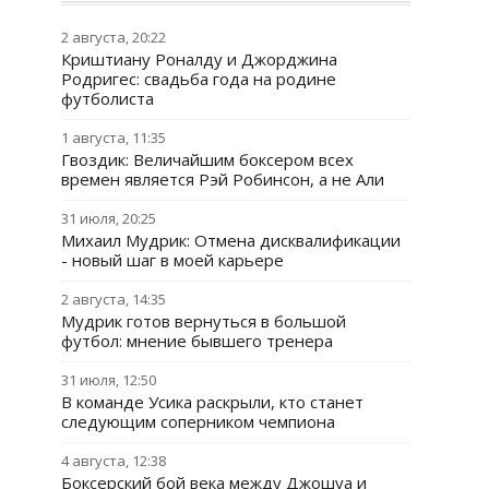
2 августа, 20:22
Криштиану Роналду и Джорджина
Родригес: свадьба года на родине
футболиста
1 августа, 11:35
Гвоздик: Величайшим боксером всех
времен является Рэй Робинсон, а не Али
31 июля, 20:25
Михаил Мудрик: Отмена дисквалификации
- новый шаг в моей карьере
2 августа, 14:35
Мудрик готов вернуться в большой
футбол: мнение бывшего тренера
31 июля, 12:50
В команде Усика раскрыли, кто станет
следующим соперником чемпиона
4 августа, 12:38
Боксерский бой века между Джошуа и