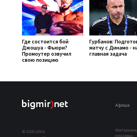
Где состоится бой
Гурбанов: Подгото
Джошуа - Фьюри?
матчу с Динамо - 
Промоутер озвучил
главная задача
свою позицию
Афиша
Материалы,
© 2000-2024,
рекламы.