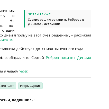
ьник мы
Читай также:
речу и
Суркис решил оставить Реброва в
ли. Но
Динамо - источник
мы, по-
 стадии
 дней я приму на этот счет решение“, – рассказал
kiev.ua
тавника действует до 31 мая нынешнего года.
et
сообщал, что Сергей
Ребров покинет Динамо
та в нашем
Viber
.
амо Киев
Игорь Суркис
татьи, подпишись: