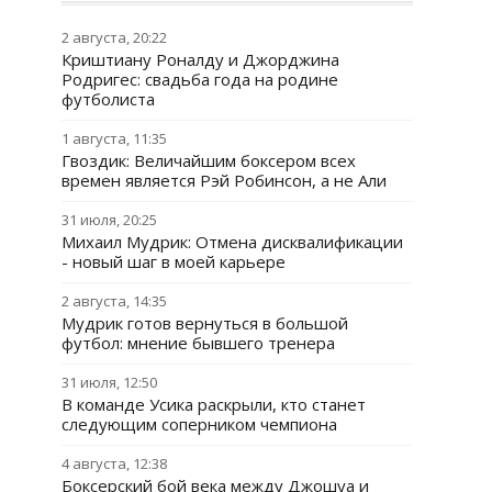
2 августа, 20:22
Криштиану Роналду и Джорджина
Родригес: свадьба года на родине
футболиста
1 августа, 11:35
Гвоздик: Величайшим боксером всех
времен является Рэй Робинсон, а не Али
31 июля, 20:25
Михаил Мудрик: Отмена дисквалификации
- новый шаг в моей карьере
2 августа, 14:35
Мудрик готов вернуться в большой
футбол: мнение бывшего тренера
31 июля, 12:50
В команде Усика раскрыли, кто станет
следующим соперником чемпиона
4 августа, 12:38
Боксерский бой века между Джошуа и