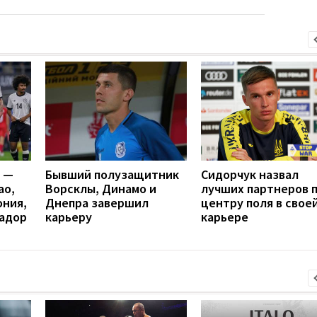
я —
Бывший полузащитник
Cидорчук назвал
ао,
Ворсклы, Динамо и
лучших партнеров 
ония,
Днепра завершил
центру поля в свое
вадор
карьеру
карьере