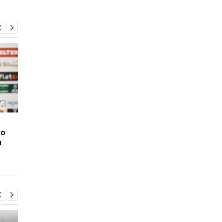
Вратарь Динамо
Турецкий клуб
по
рассказал о своем
согласовал переход 
й
состоянии после
нападающим Динам
серьезной травмы