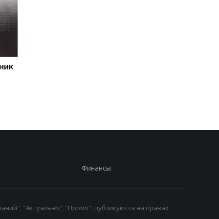
ник
Первый гол сезона:
Джозеф Паркер
радость Пономаренко
оправдан: кокаин в
после победы над
организме боксера - 
Карабахом
за диетолога
Финансы
аний", "Актуально", "Промо", публикуются на правах