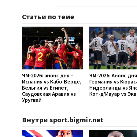
Статьи по теме
ЧМ-2026: анонс дня –
ЧМ-2026: Анонс дн
Испания vs Кабо-Верде,
Германия vs Кюрас
Бельгия vs Египет,
Нидерланды vs Яп
Саудовская Аравия vs
Кот-д’Ивуар vs Эк
Уругвай
Внутри sport.bigmir.net