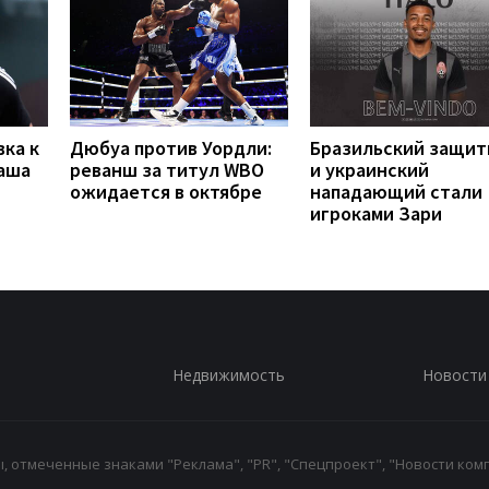
вка к
Дюбуа против Уордли:
Бразильский защит
наша
реванш за титул WBO
и украинский
ожидается в октябре
нападающий стали
игроками Зари
Недвижимость
Новости
 отмеченные знаками "Реклама", "PR", "Спецпроект", "Новости комп