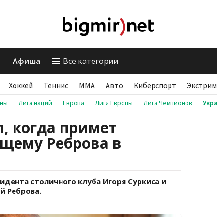
о
Афиша
Все категории
Хоккей
Теннис
ММА
Авто
Киберспорт
Экстрим
аны
Лига наций
Европа
Лига Европы
Лига Чемпионов
Укр
л, когда примет
ущему Реброва в
зидента столичного клуба Игоря Суркиса и
й Реброва.