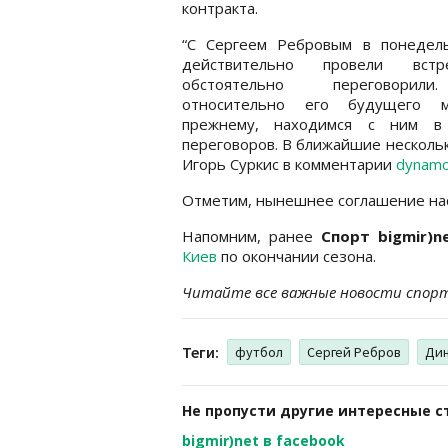
контракта.
“С Сергеем Ребровым в понедел
действительно провели вст
обстоятельно переговори
относительно его будущего 
прежнему, находимся с ним в
переговоров. В ближайшие несколько
Игорь Суркис в комментарии
dynamo.
Отметим, нынешнее соглашение нас
Напомним, ранее
Спорт bigmir)n
Киев
по окончании сезона.
Читайте все важные новости спор
Теги:
футбол
Сергей Ребров
Дин
Не пропусти другие интересные с
bigmir)net в facebook