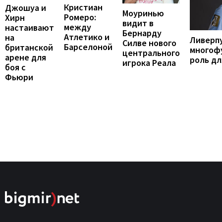
Кристиан
Джошуа и
Моуринью
Ромеро:
Хирн
видит в
между
настаивают
Бернарду
Атлетико и
на
Ливерп
Силве нового
Барселоной
британской
многоф
центрального
арене для
роль дл
игрока Реала
боя с
Фьюри