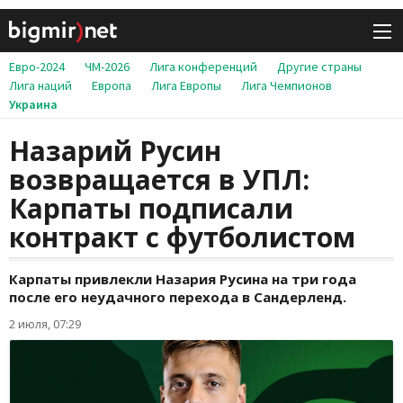
Евро-2024
ЧМ-2026
Лига конференций
Другие страны
Лига наций
Европа
Лига Европы
Лига Чемпионов
Украина
Назарий Русин
возвращается в УПЛ:
Карпаты подписали
контракт с футболистом
Карпаты привлекли Назария Русина на три года
после его неудачного перехода в Сандерленд.
2 июля, 07:29