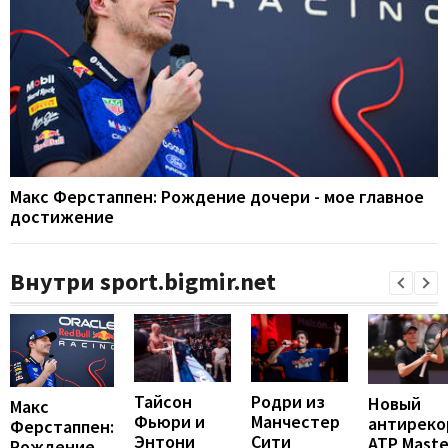
Макс Ферстаппен: Рождение дочери - мое главное
достижение
Внутри sport.bigmir.net
Тайсон
Родри из
Новый
Макс
Фьюри и
Манчестер
антиреко
Ферстаппен:
Энтони
Сити
ATP Maste
Рождение