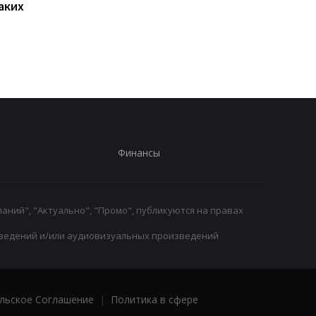
аких
Нойер: Бавария готова к
Алонсо готовится к
новому сезону после
массовому распрод
победы над Астон
игроков Челси в лет
Виллой
трансферное окно
Финансы
аний", "Актуально", "Промо", публикуются на правах
ведений и/или аудиовизуальных произведений
льское Соглашение
|
Политика в сфере