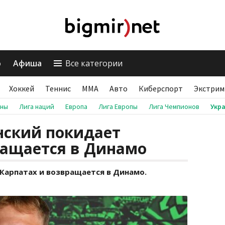
о
Афиша
Все категории
Хоккей
Теннис
ММА
Авто
Киберспорт
Экстрим
аны
Лига наций
Европа
Лига Европы
Лига Чемпионов
Укр
нский покидает
ращается в Динамо
Карпатах и возвращается в Динамо.