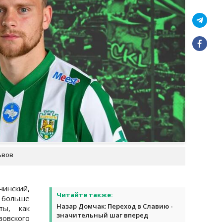
ьвов
инский,
Читайте также:
 больше
Назар Домчак: Переход в Славию -
ты, как
значительный шаг вперед
овского