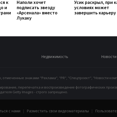
ся к
Наполи хочет
Усик раскрыл, при к
до и
подписать звезду
условиях может
грани
«Арсенала» вместо
завершить карьеру
Лукаку
Недвижимость
Новости
 отмеченные знаками "Реклама", "PR", "Спецпроект", "Новости комп
ирование, перепечатка и воспроизведение фотографических произ
ателя Getty Images - строго запрещено.
ться с нами
|
Разместить свои видеоматериалы
|
Пользовате