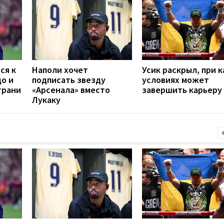
ся к
Наполи хочет
Усик раскрыл, при к
до и
подписать звезду
условиях может
грани
«Арсенала» вместо
завершить карьеру
Лукаку