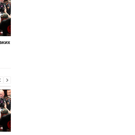
аких
Нойер: Бавария готова к
Алонсо готовится к
новому сезону после
массовому распрод
победы над Астон
игроков Челси в лет
Виллой
трансферное окно