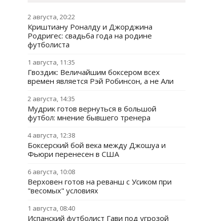
2 августа, 20:22
Криштиану Роналду и Джорджина
Родригес: свадьба года на родине
футболиста
1 августа, 11:35
Гвоздик: Величайшим боксером всех
времен является Рэй Робинсон, а не Али
2 августа, 14:35
Мудрик готов вернуться в большой
футбол: мнение бывшего тренера
4 августа, 12:38
Боксерский бой века между Джошуа и
Фьюри перенесен в США
6 августа, 10:08
Верховен готов на реванш с Усиком при
"весомых" условиях
1 августа, 08:40
Испанский футболист Гави под угрозой