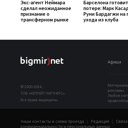
Экс-агент Неймара
Барселона готовит
сделал неожиданное
потере: Марк Каса
признание о
Руни Бардагжи на 
трансферном рынке
ухода из клуба
Афиша
Материалы,
© 2000-2024,
рекламы.
ТОВ «КЕПРЕЙТ ПАРТНЕРС».
Любое коп
Все права защищены.
правооблад
Наши контакты и схема проезда
|
Редакция
|
Связа
конфиденциальности и персональных данных